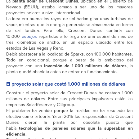
La
planta solar de Crescent Dunes
, ubicada en el Desierto de
Nevada (EE.UU), estaba llamada a ser uno de los mayores
proyectos solares a nivel internacional.
La idea era buena: los rayos de sol harían girar unas turbinas de
vapor, mientras que la energía generada se almacenaría en forma
de sal fundida. Para ello, Crescent Dunes contaría con
10.000
espejos
repartidos a lo largo de una espiral de más de
tres kilómetros de ancho, en un espacio ubicado entre los
estados de Las Vegas y Reno.
Debía abastecer a la localidad de Sparks, con 100.000 habitantes.
Todo en condicional, porque a pesar de lo ambicioso del
proyecto con una
inversión de 1.000 millones de dólares
, la
planta quedó obsoleta antes de entrar en funcionamiento.
El proyecto solar que costó 1.000 millones de dólares
Construir el proyecto solar de Crecent Dunes ha costado 1.000
millones de dólares. Entre sus principales impulsores están las
empresas SolarReserve y Citigroup.
El problema ha venido porque la realidad no ha resultado tan
efectiva como la teoría. Ya en 2015 los responsables de Crescent
Dunes dieron la planta por obsoleta puesto que
había
tecnologías de paneles solares
que la superaban en
eficiencia.