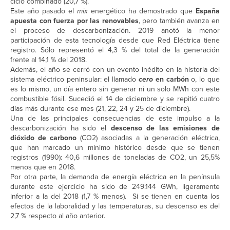
ciclo combinado (20,7 %).
Este año pasado el
mix
energético ha demostrado que
España
apuesta con fuerza por las renovables
, pero también avanza en
el proceso de descarbonización. 2019 anotó la menor
participación de esta tecnología desde que Red Eléctrica tiene
registro. Sólo representó el 4,3 % del total de la generación
frente al 14,1 % del 2018.
Además, el año se cerró con un evento inédito en la historia del
sistema eléctrico peninsular: el llamado
cero
en carbón
o, lo que
es lo mismo, un día entero sin generar ni un solo MWh con este
combustible fósil. Sucedió el 14 de diciembre y se repitió cuatro
días más durante ese mes (21, 22, 24 y 25 de diciembre).
Una de las principales consecuencias de este impulso a la
descarbonización ha sido el
descenso de las emisiones de
dióxido de carbono
(CO2) asociadas a la generación eléctrica,
que han marcado un mínimo histórico desde que se tienen
registros (1990): 40,6 millones de toneladas de CO2, un 25,5%
menos que en 2018.
Por otra parte, la demanda de energía eléctrica en la península
durante este ejercicio ha sido de 249.144 GWh, ligeramente
inferior a la del 2018 (1,7 % menos). Si se tienen en cuenta los
efectos de la laboralidad y las temperaturas, su descenso es del
2,7 % respecto al año anterior.