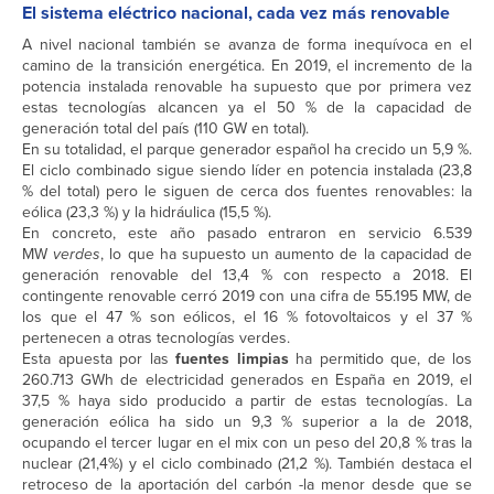
El sistema eléctrico nacional, cada vez más renovable
A nivel nacional también se avanza de forma inequívoca en el
camino de la transición energética. En 2019, el incremento de la
potencia instalada renovable ha supuesto que por primera vez
estas tecnologías alcancen ya el 50 % de la capacidad de
generación total del país (110 GW en total).
En su totalidad, el parque generador español ha crecido un 5,9 %.
El ciclo combinado sigue siendo líder en potencia instalada (23,8
% del total) pero le siguen de cerca dos fuentes renovables: la
eólica (23,3 %) y la hidráulica (15,5 %).
En concreto, este año pasado entraron en servicio 6.539
MW
verdes
, lo que ha supuesto un aumento de la capacidad de
generación renovable del 13,4 % con respecto a 2018. El
contingente renovable cerró 2019 con una cifra de 55.195 MW, de
los que el 47 % son eólicos, el 16 % fotovoltaicos y el 37 %
pertenecen a otras tecnologías verdes.
Esta apuesta por las
fuentes limpias
ha permitido que, de los
260.713 GWh de electricidad generados en España en 2019, el
37,5 % haya sido producido a partir de estas tecnologías. La
generación eólica ha sido un 9,3 % superior a la de 2018,
ocupando el tercer lugar en el mix con un peso del 20,8 % tras la
nuclear (21,4%) y el ciclo combinado (21,2 %). También destaca el
retroceso de la aportación del carbón -la menor desde que se