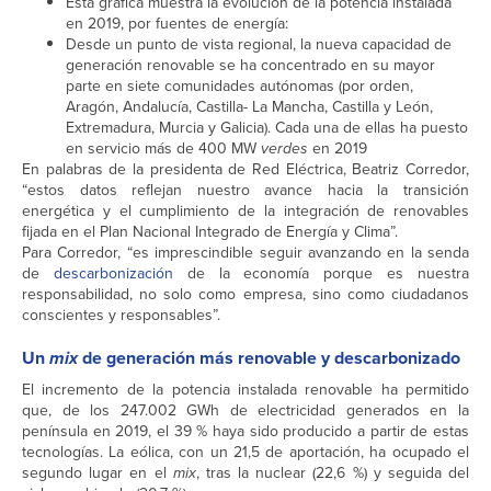
Esta gráfica muestra la evolución de la potencia instalada
en 2019, por fuentes de energía:
Desde un punto de vista regional, la nueva capacidad de
generación renovable se ha concentrado en su mayor
parte en siete comunidades autónomas (por orden,
Aragón, Andalucía, Castilla- La Mancha, Castilla y León,
Extremadura, Murcia y Galicia). Cada una de ellas ha puesto
en servicio más de 400 MW
verdes
en 2019
En palabras de la presidenta de Red Eléctrica, Beatriz Corredor,
“estos datos reflejan nuestro avance hacia la transición
energética y el cumplimiento de la integración de renovables
fijada en el Plan Nacional Integrado de Energía y Clima”.
Para Corredor, “es imprescindible seguir avanzando en la senda
de
descarbonización
de la economía porque es nuestra
responsabilidad, no solo como empresa, sino como ciudadanos
conscientes y responsables”.
Un
mix
de generación más renovable y descarbonizado
El incremento de la potencia instalada renovable ha permitido
que, de los 247.002 GWh de electricidad generados en la
península en 2019, el 39 % haya sido producido a partir de estas
tecnologías. La eólica, con un 21,5 de aportación, ha ocupado el
segundo lugar en el
mix
, tras la nuclear (22,6 %) y seguida del