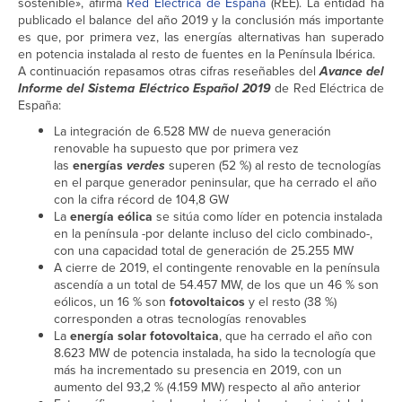
sostenible», afirma
Red Eléctrica de España
(REE). La entidad ha
publicado el balance del año 2019 y la conclusión más importante
es que, por primera vez, las energías alternativas han superado
en potencia instalada al resto de fuentes en la Península Ibérica.
A continuación repasamos otras cifras reseñables del
Avance del
Informe del Sistema Eléctrico Español 2019
de Red Eléctrica de
España:
La integración de 6.528 MW de nueva generación
renovable ha supuesto que por primera vez
las
energías
verdes
superen (52 %) al resto de tecnologías
en el parque generador peninsular, que ha cerrado el año
con la cifra récord de 104,8 GW
La
energía eólica
se sitúa como líder en potencia instalada
en la península -por delante incluso del ciclo combinado-,
con una capacidad total de generación de 25.255 MW
A cierre de 2019, el contingente renovable en la península
ascendía a un total de 54.457 MW, de los que un 46 % son
eólicos, un 16 % son
fotovoltaicos
y el resto (38 %)
corresponden a otras tecnologías renovables
La
energía solar fotovoltaica
, que ha cerrado el año con
8.623 MW de potencia instalada, ha sido la tecnología que
más ha incrementado su presencia en 2019, con un
aumento del 93,2 % (4.159 MW) respecto al año anterior