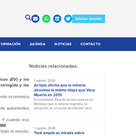
Iniciar sesión
FORMACIÓN
AGENDA
NOTICIAS
CONTACTO
Noticias relacionadas:
icos (EV) y los
1 agosto, 2026
stringida y las
Arriazu afirma que la minería
atraviesa la misma etapa que Vaca
Muerta en 2013
iento económico
El economista Ricardo Arriazu sostuvo en
Mendoza que la minería argentina se
 de automóviles
encuentra en un punto de inflexión simil...
s. Y cuando eso
BMI
.
1 agosto, 2026
 todo el mundo,
Teck amplía su mirada sobre