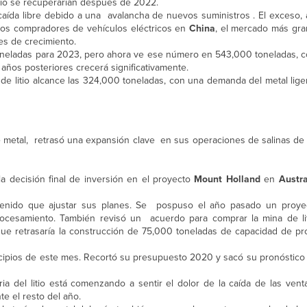
itio se recuperarían después de 2022.
n caída libre debido a una avalancha de nuevos suministros . El exceso,
los compradores de vehículos eléctricos en
China
, el mercado más gr
es de crecimiento.
neladas para 2023, pero ahora ve ese número en 543,000 toneladas, co
 años posteriores crecerá significativamente.
 de litio alcance las 324,000 toneladas, con una demanda del metal lig
e metal, retrasó una expansión clave en sus operaciones de salinas d
a decisión final de inversión en el proyecto
Mount Holland
en
Austra
a tenido que ajustar sus planes. Se pospuso el año pasado un proye
ocesamiento. También revisó un acuerdo para comprar la mina de li
 que retrasaría la construcción de 75,000 toneladas de capacidad de p
incipios de este mes. Recortó su presupuesto 2020 y sacó su pronóstico
ia del litio está comenzando a sentir el dolor de la caída de las vent
e el resto del año.