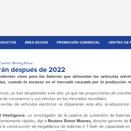
ODUCTOS
ÁREA SOCIOS
PROMOCIÓN COMERCIAL
CENTRO DE 
Fuente: Mining Press
tarán después de 2022
edientes clave para las baterías que alimentan los vehículos eléctr
ños, cuando la escasez en el mercado causada por la producción re
ctricos, se han desplomado este año, ya que las proyecciones de crecim
a de coronavirus y sus efectos en los mercados mundiales.
entas de vehículos eléctricos se dispararían este año, la adquisición
 Intelligence
, un investigador de la cadena de suministro de batería
cientemente rápido», dijo a
Reuters Simon Moores,
director gerente de
 la construcción de megafábrica de baterías (> 1 Gwh de capacidad) en