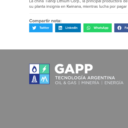
La china Tianqi Lithium Corp., la principal productora 
su planta insignia en Kwinana, mientras lucha por pagar
Compartir nota:
Twitter
LinkedIn
WhatsApp
Fa