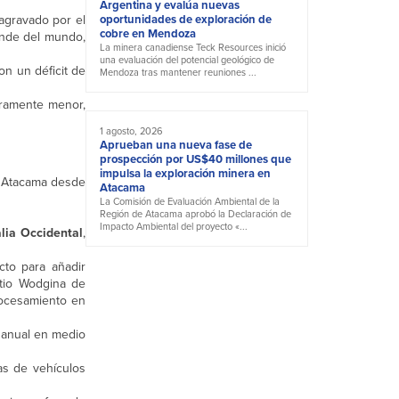
Argentina y evalúa nuevas
 agravado por el
oportunidades de exploración de
cobre en Mendoza
ande del mundo,
La minera canadiense Teck Resources inició
una evaluación del potencial geológico de
n un déficit de
Mendoza tras mantener reuniones ...
eramente menor,
1 agosto, 2026
Aprueban una nueva fase de
prospección por US$40 millones que
impulsa la exploración minera en
e Atacama desde
Atacama
La Comisión de Evaluación Ambiental de la
Región de Atacama aprobó la Declaración de
Impacto Ambiental del proyecto «...
lia Occidental
,
cto para añadir
tio Wodgina de
rocesamiento en
 anual en medio
as de vehículos