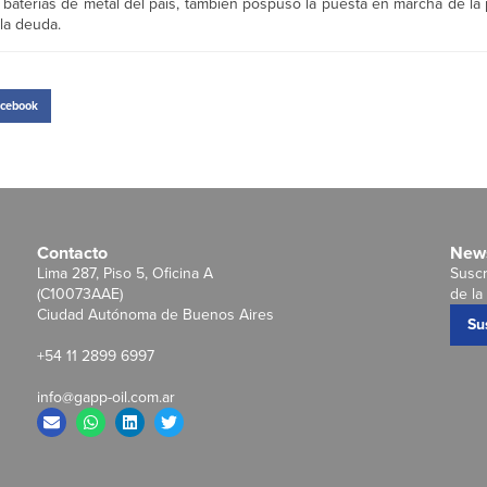
de baterías de metal del país, también pospuso la puesta en marcha de la
 la deuda.
cebook
Contacto
News
Lima 287, Piso 5, Oficina A
Suscr
(C10073AAE)
de la 
Ciudad Autónoma de Buenos Aires
Su
+54 11 2899 6997
info@gapp-oil.com.ar