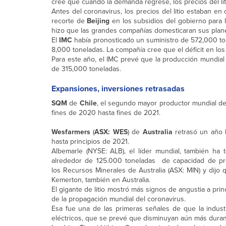
cree que cuando la demanda regrese, los precios del l
Antes del coronavirus, los precios del litio estaban e
recorte de
Beijing
en los subsidios del gobierno para 
hizo que las grandes compañías domesticaran sus plan
El
IMC
había pronosticado un suministro de 572,000 to
8,000 toneladas. La compañía cree que el déficit en los
Para este año, el IMC prevé que la producción mundial
de 315,000 toneladas.
Expansiones, inversiones retrasadas
SQM
de
Chile
, el segundo mayor productor mundial d
fines de 2020 hasta fines de 2021.
Wesfarmers
(
ASX: WES
) de
Australia
retrasó un año l
hasta principios de 2021.
Albemarle (NYSE: ALB), el líder mundial, también h
alrededor de 125.000 toneladas de capacidad de pr
los Recursos Minerales de Australia (ASX: MIN) y dijo
Kemerton, también en Australia.
El gigante de litio mostró más signos de angustia a pr
de la propagación mundial del coronavirus.
Esa fue una de las primeras señales de que la industr
eléctricos, que se prevé que disminuyan aún más durant