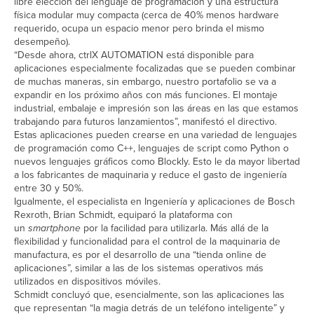
libre elección del lenguaje de programación y una estructura
física modular muy compacta (cerca de 40% menos hardware
requerido, ocupa un espacio menor pero brinda el mismo
desempeño).
“Desde ahora, ctrlX AUTOMATION está disponible para
aplicaciones especialmente focalizadas que se pueden combinar
de muchas maneras, sin embargo, nuestro portafolio se va a
expandir en los próximo años con más funciones. El montaje
industrial, embalaje e impresión son las áreas en las que estamos
trabajando para futuros lanzamientos”, manifestó el directivo.
Estas aplicaciones pueden crearse en una variedad de lenguajes
de programación como C++, lenguajes de script como Python o
nuevos lenguajes gráficos como Blockly. Esto le da mayor libertad
a los fabricantes de maquinaria y reduce el gasto de ingeniería
entre 30 y 50%.
Igualmente, el especialista en Ingeniería y aplicaciones de Bosch
Rexroth, Brian Schmidt, equiparó la plataforma con
un
smartphone
por la facilidad para utilizarla. Más allá de la
flexibilidad y funcionalidad para el control de la maquinaria de
manufactura, es por el desarrollo de una “tienda online de
aplicaciones”, similar a las de los sistemas operativos más
utilizados en dispositivos móviles.
Schmidt concluyó que, esencialmente, son las aplicaciones las
que representan “la magia detrás de un teléfono inteligente” y