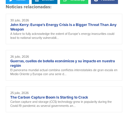
Noticias relacionadas:
30 julio, 2026
John Kerry: Europe’s Energy Crisis Is a Bigger Threat Than Any
Weapon
A failure to fully acknowledge the extent of Europe’s energy insecurities could
lead to national security vulnerabili...
26 julio, 2026
Guerras, cuellos de botella económicos y su impacto en nuestra
región
El panorama mundial actual combina conflictos interestatales de gran escala en
Medio Oriente y Europa con una serie d...
25 julio, 2026
The Carbon Capture Boom Is Starting to Crack
Carbon capture and storage (CCS) technology grew in popularity during the
Covid-19 pandemic as several governments an...