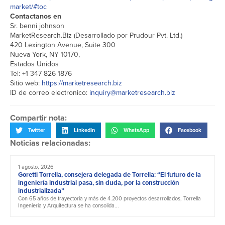
market/#toc
Contactanos en
Sr. benni johnson
MarketResearch.Biz (Desarrollado por Prudour Pvt. Ltd.)
420 Lexington Avenue, Suite 300
Nueva York, NY 10170,
Estados Unidos
Tel: +1 347 826 1876
Sitio web:
https://marketresearch.biz
ID de correo electronico:
inquiry@marketresearch.biz
Compartir nota:
Twitter
LinkedIn
WhatsApp
Facebook
Noticias relacionadas:
1 agosto, 2026
Goretti Torrella, consejera delegada de Torrella: “El futuro de la
ingeniería industrial pasa, sin duda, por la construcción
industrializada”
Con 65 años de trayectoria y más de 4.200 proyectos desarrollados, Torrella
Ingeniería y Arquitectura se ha consolida...