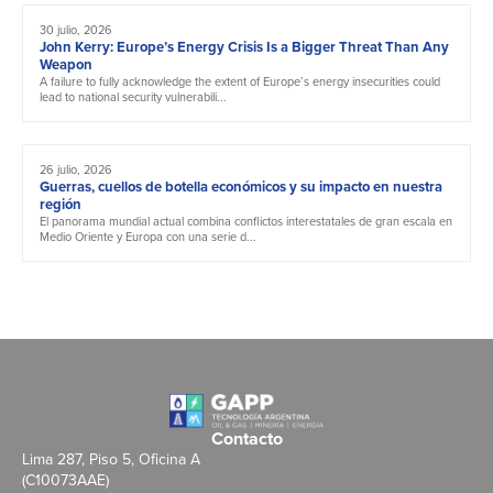
30 julio, 2026
John Kerry: Europe’s Energy Crisis Is a Bigger Threat Than Any
Weapon
A failure to fully acknowledge the extent of Europe’s energy insecurities could
lead to national security vulnerabili...
26 julio, 2026
Guerras, cuellos de botella económicos y su impacto en nuestra
región
El panorama mundial actual combina conflictos interestatales de gran escala en
Medio Oriente y Europa con una serie d...
Contacto
Lima 287, Piso 5, Oficina A
(C10073AAE)