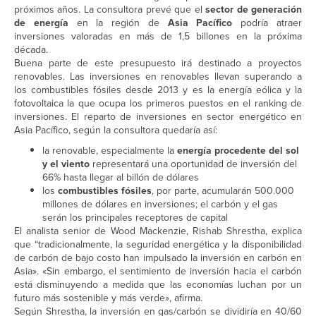
próximos años. La consultora prevé que el
sector de generación
de energía
en la región de
Asia Pacífico
podría atraer
inversiones valoradas en más de 1,5 billones en la próxima
década.
Buena parte de este presupuesto irá destinado a proyectos
renovables. Las inversiones en renovables llevan superando a
los combustibles fósiles desde 2013 y es la energía eólica y la
fotovoltaica la que ocupa los primeros puestos en el ranking de
inversiones. El reparto de inversiones en sector energético en
Asia Pacífico, según la consultora quedaría así:
la renovable, especialmente la
energía procedente del sol
y el viento
representará una oportunidad de inversión del
66% hasta llegar al billón de dólares
los
combustibles fósiles
, por parte, acumularán 500.000
millones de dólares en inversiones; el carbón y el gas
serán los principales receptores de capital
El analista senior de Wood Mackenzie, Rishab Shrestha, explica
que “tradicionalmente, la seguridad energética y la disponibilidad
de carbón de bajo costo han impulsado la inversión en carbón en
Asia». «Sin embargo, el sentimiento de inversión hacia el carbón
está disminuyendo a medida que las economías luchan por un
futuro más sostenible y más verde», afirma.
Según Shrestha, la inversión en gas/carbón se dividiría en 40/60