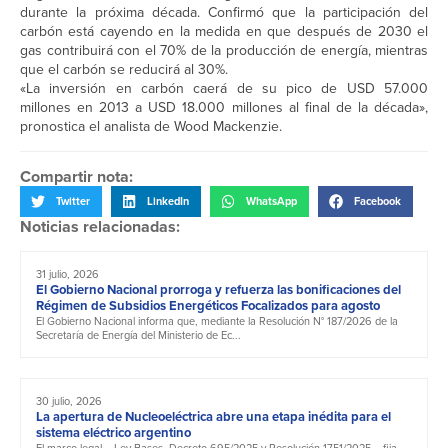
durante la próxima década. Confirmó que la participación del
carbón está cayendo en la medida en que después de 2030 el
gas contribuirá con el 70% de la producción de energía, mientras
que el carbón se reducirá al 30%.
«La inversión en carbón caerá de su pico de USD 57.000
millones en 2013 a USD 18.000 millones al final de la década»,
pronostica el analista de Wood Mackenzie.
Compartir nota:
Twitter
LinkedIn
WhatsApp
Facebook
Noticias relacionadas:
31 julio, 2026
El Gobierno Nacional prorroga y refuerza las bonificaciones del
Régimen de Subsidios Energéticos Focalizados para agosto
El Gobierno Nacional informa que, mediante la Resolución N° 187/2026 de la
Secretaría de Energía del Ministerio de Ec...
30 julio, 2026
La apertura de Nucleoeléctrica abre una etapa inédita para el
sistema eléctrico argentino
El marco legal —Ley Bases, Decreto 695/2025 y Resolución 1751/2025— fija