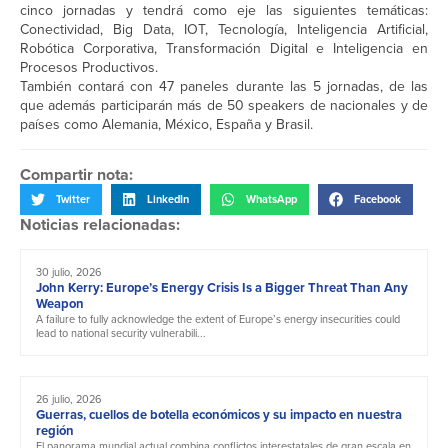
cinco jornadas y tendrá como eje las siguientes temáticas:
Conectividad, Big Data, IOT, Tecnología, Inteligencia Artificial,
Robótica Corporativa, Transformación Digital e Inteligencia en
Procesos Productivos.
También contará con 47 paneles durante las 5 jornadas, de las
que además participarán más de 50 speakers de nacionales y de
países como Alemania, México, España y Brasil.
Compartir nota:
Twitter
LinkedIn
WhatsApp
Facebook
Noticias relacionadas:
30 julio, 2026
John Kerry: Europe’s Energy Crisis Is a Bigger Threat Than Any
Weapon
A failure to fully acknowledge the extent of Europe’s energy insecurities could
lead to national security vulnerabili...
26 julio, 2026
Guerras, cuellos de botella económicos y su impacto en nuestra
región
El panorama mundial actual combina conflictos interestatales de gran escala en