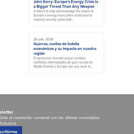
John Kerry: Europe’s Energy Crisis Is
a Bigger Threat Than Any Weapon
A failure to fully acknowledge the extent of
Europe’s energy insecurities could lead to
national security vulnerabili...
26 julio, 2026
Guerras, cuellos de botella
económicos y su impacto en nuestra
región
El panorama mundial actual combina
conflictos interestatales de gran escala en
Medio Oriente y Europa con una serie d...
letter
ibite al newsletter semanal con las últimas novedades
Industria.
scribirme