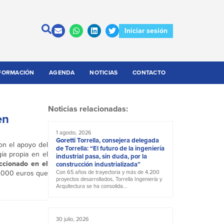
Iniciar sesión
FORMACIÓN
AGENDA
NOTICIAS
CONTACTO
Noticias relacionadas:
en
1 agosto, 2026
Goretti Torrella, consejera delegada
con el apoyo del
de Torrella: “El futuro de la ingeniería
gía propia en el
industrial pasa, sin duda, por la
ccionado en el
construcción industrializada”
50.000 euros que
Con 65 años de trayectoria y más de 4.200
proyectos desarrollados, Torrella Ingeniería y
Arquitectura se ha consolida...
30 julio, 2026