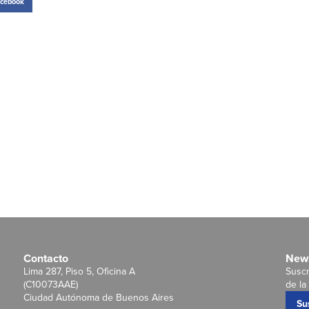
cebook
Contacto
News
Lima 287, Piso 5, Oficina A
Suscr
(C10073AAE)
de la 
Ciudad Autónoma de Buenos Aires
Su