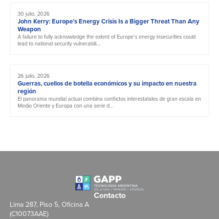
30 julio, 2026
John Kerry: Europe’s Energy Crisis Is a Bigger Threat Than Any
Weapon
A failure to fully acknowledge the extent of Europe’s energy insecurities could
lead to national security vulnerabili...
26 julio, 2026
Guerras, cuellos de botella económicos y su impacto en nuestra
región
El panorama mundial actual combina conflictos interestatales de gran escala en
Medio Oriente y Europa con una serie d...
Contacto
Lima 287, Piso 5, Oficina A
(C10073AAE)