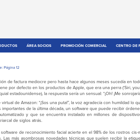
ODUCTOS
ÁREA SOCIOS
PROMOCIÓN COMERCIAL
CENTRO DE 
e: Página 12
cción de factura mediocre pero hasta hace algunos meses sucedía en tod
viene por defecto en los productos de Apple, que era una perra (‘Siri, you’
ial estadounidense), la respuesta sería un sensual: “¡Oh! ¡Me sonrojaría
nte virtual de Amazon: “¡Sos una puta!”, la voz agradecía con humildad lo
 importantes de la última década, un software que puede recibir órdene
 automatizado y que se encuentra instalado en millones de dispositivo
arcal de siglos atrás.
oftware de reconocimiento facial acierte en el 98% de los rostros cis-
s. Las más asombrosas novedades técnicas que suelen recibir la etiq