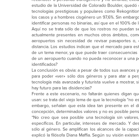
estudio de la Universidad de Colorado Boulder, quedó 
tecnologías prestigiosas y populares como Rekognition
los casos y a hombres cisgénero un 97,6%. Sin embargo
identificar personas no binarias, así que en el 100% d
Aquí no se trata sólo de que los rostros no puedan ser
actualmente presentes en muchos otros ámbitos, como 
aeropuertos sin necesidad de revisar pasaportes o,
distancia. Los estudios indican que el mercado para es
de un tema menor, ya que puede traer consecuencias r
de un aeropuerto cuando no pueda reconocer a una pe
identificados?
La conclusión es obvia: a pesar de todos sus avances y 
para poder «ver» sólo dos géneros y para atar a per
tecnología más avanzada y futurista vuelve a mostrar,
hay futuro para las disidencias?
Frente a este escenario, no faltarán quienes digan qu
usan: se trata del viejo lema de que la tecnología “no e
embargo, señalan que esta idea tan presente en el d
concepción, determinados valores y no es posible pens
“No creo que sea posible una tecnología sin valore
específicos. En particular, intereses de mercado. Y 
sólo al género. Se amplifican los alcances de la capac
explicó la filósofa Diana Maffia. Según su visión exis