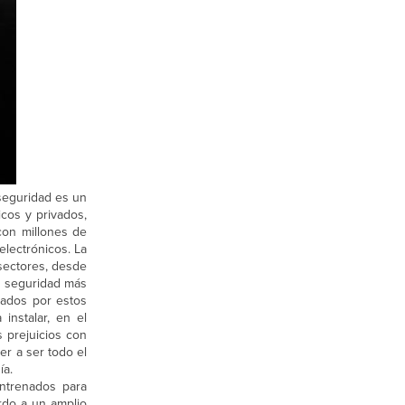
 seguridad es un
icos y privados,
con millones de
lectrónicos. La
sectores, desde
e seguridad más
rados por estos
instalar, en el
s prejuicios con
er a ser todo el
ía.
ntrenados para
rdo a un amplio