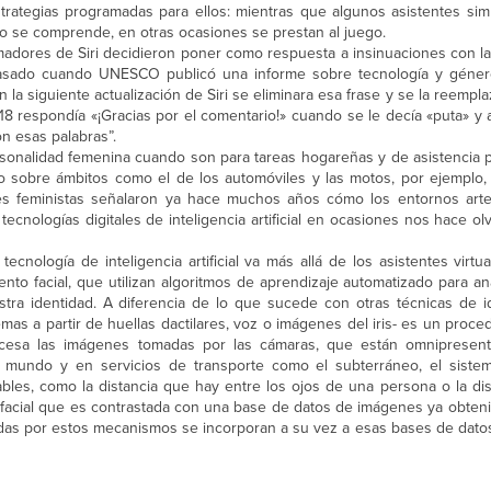
estrategias programadas para ellos: mientras que algunos asistentes si
 se comprende, en otras ocasiones se prestan al juego.
amadores de Siri decidieron poner como respuesta a insinuaciones con la 
pasado cuando UNESCO publicó una informe sobre tecnología y géner
en la siguiente actualización de Siri se eliminara esa frase y se la reempl
18 respondía «¡Gracias por el comentario!» cuando se le decía «puta» y
n esas palabras”.
rsonalidad femenina cuando son para tareas hogareñas y de asistencia p
a o sobre ámbitos como el de los automóviles y las motos, por ejemplo
les feministas señalaron ya hace muchos años cómo los entornos arte
cnologías digitales de inteligencia artificial en ocasiones nos hace ol
tecnología de inteligencia artificial va más allá de los asistentes virtu
to facial, que utilizan algoritmos de aprendizaje automatizado para an
tra identidad. A diferencia de lo que sucede con otras técnicas de id
as a partir de huellas dactilares, voz o imágenes del iris- es un proc
ocesa las imágenes tomadas por las cámaras, que están omnipresent
 mundo y en servicios de transporte como el subterráneo, el sistem
cables, como la distancia que hay entre los ojos de una persona o la di
a facial que es contrastada con una base de datos de imágenes ya obteni
as por estos mecanismos se incorporan a su vez a esas bases de dato