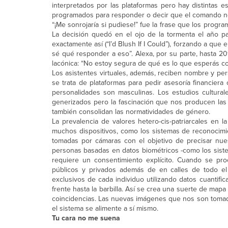
interpretados por las plataformas pero hay distintas 
programados para responder o decir que el comando no
“¡Me sonrojaría si pudiese!” fue la frase que los progr
La decisión quedó en el ojo de la tormenta el año 
exactamente así (“I’d Blush If I Could”), forzando a que 
sé qué responder a eso”. Alexa, por su parte, hasta 20
lacónica: “No estoy segura de qué es lo que esperás co
Los asistentes virtuales, además, reciben nombre y pe
se trata de plataformas para pedir asesoría financier
personalidades son masculinas. Los estudios cultura
generizados pero la fascinación que nos producen las te
también consolidan las normatividades de género.
La prevalencia de valores hetero-cis-patriarcales en la 
muchos dispositivos, como los sistemas de reconocimien
tomadas por cámaras con el objetivo de precisar nues
personas basadas en datos biométricos -como los sistem
requiere un consentimiento explícito. Cuando se pr
públicos y privados además de en calles de todo el
exclusivos de cada individuo utilizando datos cuantifi
frente hasta la barbilla. Así se crea una suerte de map
coincidencias. Las nuevas imágenes que nos son tomad
el sistema se alimente a sí mismo.
Tu cara no me suena