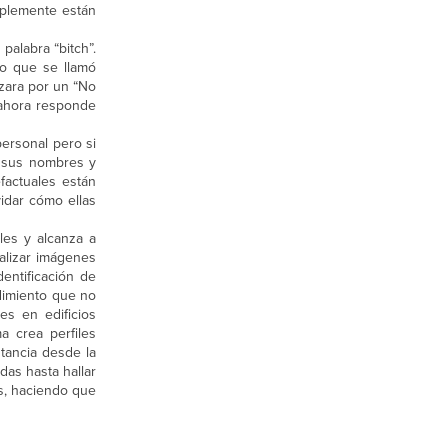
mplemente están
palabra “bitch”.
o que se llamó
azara por un “No
 ahora responde
ersonal pero si
, sus nombres y
factuales están
vidar cómo ellas
ales y alcanza a
alizar imágenes
entificación de
edimiento que no
es en edificios
a crea perfiles
stancia desde la
das hasta hallar
s, haciendo que