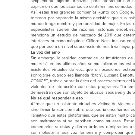
simplemente dijeran “Amazon” para interactuar con 
explicaron que los usuarios se sentirían más cómodos 
Así, estas tres grandes compañías -junto con Google
tomaron por separado la misma decisión: que sus as
mundo tenga nombre y personalidad de mujer. En las rar
especialistas suelen dar razones históricas endeble
menciona un estudio de mercado de 2011 que determin
interfaces humano-máquinas Clifford Nass incluso conj
que por eso a un nivel subconsciente nos trae mayor pa
La voz del amo
Sin embargo, la realidad contradice las intuiciones 
mujeres”: en los últimos años se multiplicaron los es
asistentes virtuales de voz, que en ocasiones esta
sonrojarse cuando era llamada “bitch”. Luciana Benotti
CONICET, trabaja sobre la ética del procesamiento del
violentos de interacción con estos programas: “La femi
demuestran que son objeto de abusos, sexuales y de ot
No sé qué responder a eso
Afirmar que un asistente virtual es víctima de violenc
sino llamar la atención sobre qué podría enseñarnos 
llamativo que estas plataformas, que se están multipli
son maltratadas si se perciben como mujeres. Estud
comentarios sexistas y dieran órdenes denigrantes a su
ser molestar a esa voz femenina y comprobar qué 