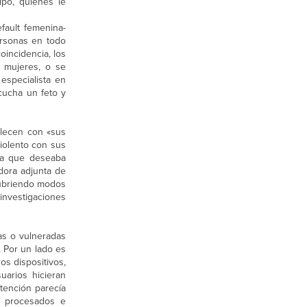
ipo, quienes le
fault femenina-
ersonas en todo
incidencia, los
n mujeres, o se
especialista en
cucha un feto y
blecen con «sus
iolento con sus
día que deseaba
dora adjunta de
cubriendo modos
 investigaciones
das o vulneradas
 Por un lado es
os dispositivos,
arios hicieran
tención parecía
n procesados e