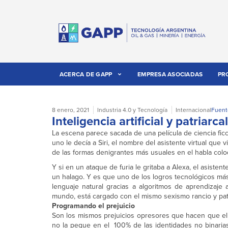
ACERCA DE GAPP
EMPRESA ASOCIADAS
PR
8 enero, 2021
Industria 4.0 y Tecnología
Internacional
Fuent
Inteligencia artificial y patriarcal
La escena parece sacada de una película de ciencia fi
uno le decía a Siri, el nombre del asistente virtual que 
de las formas denigrantes más usuales en el habla coloqu
Y si en un ataque de furia le gritaba a Alexa, el asiste
un halago. Y es que uno de los logros tecnológicos más
lenguaje natural gracias a algoritmos de aprendizaje
mundo, está cargado con el mismo sexismo rancio y patri
Programando el prejuicio
Son los mismos prejuicios opresores que hacen que el s
no la pegue en el 100% de las identidades no binaria