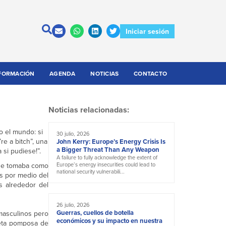
Iniciar sesión
FORMACIÓN
AGENDA
NOTICIAS
CONTACTO
Noticias relacionadas:
o el mundo: si
30 julio, 2026
re a bitch”, una
John Kerry: Europe’s Energy Crisis Is
a Bigger Threat Than Any Weapon
 si pudiese!”.
A failure to fully acknowledge the extent of
 que tomaba como
Europe’s energy insecurities could lead to
national security vulnerabili...
s por medio del
s alrededor del
26 julio, 2026
Guerras, cuellos de botella
masculinos pero
económicos y su impacto en nuestra
ueta pomposa de