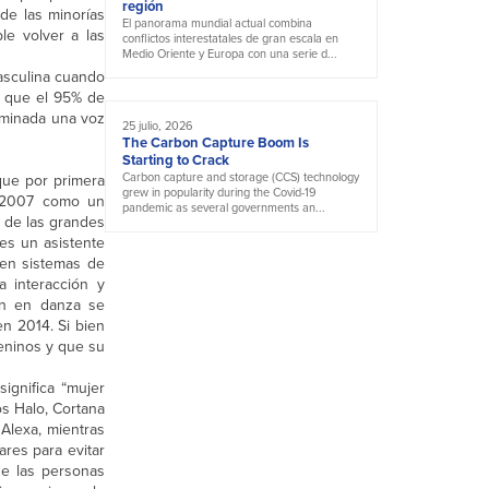
región
 de las minorías
El panorama mundial actual combina
le volver a las
conflictos interestatales de gran escala en
Medio Oriente y Europa con una serie d...
masculina cuando
, que el 95% de
erminada una voz
25 julio, 2026
The Carbon Capture Boom Is
Starting to Crack
Carbon capture and storage (CCS) technology
que por primera
grew in popularity during the Covid-19
n 2007 como un
pandemic as several governments an...
n de las grandes
 es un asistente
 en sistemas de
 interacción y
an en danza se
en 2014. Si bien
eninos y que su
ignifica “mujer
os Halo, Cortana
 Alexa, mientras
ares para evitar
ue las personas