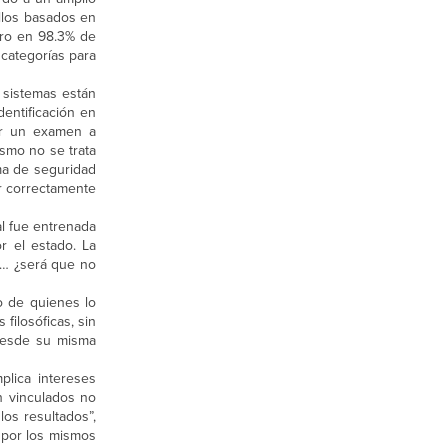
llos basados en
ero en 98.3% de
categorías para
s sistemas están
entificación en
dir un examen a
ismo no se trata
ma de seguridad
r correctamente
al fue entrenada
r el estado. La
o… ¿será que no
o de quienes lo
filosóficas, sin
 desde su misma
plica intereses
n vinculados no
los resultados”,
s por los mismos