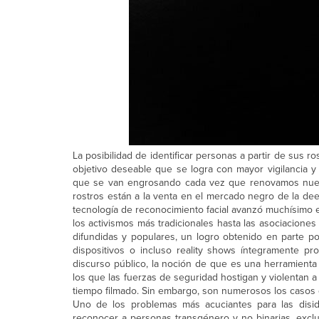
La posibilidad de identificar personas a partir de sus
objetivo deseable que se logra con mayor vigilancia y 
que se van engrosando cada vez que renovamos nuestr
rostros están a la venta en el mercado negro de la de
tecnología de reconocimiento facial avanzó muchísimo e
los activismos más tradicionales hasta las asociacione
difundidas y populares, un logro obtenido en parte po
dispositivos o incluso reality shows íntegramente pr
discurso público, la noción de que es una herramienta a
los que las fuerzas de seguridad hostigan y violentan 
tiempo filmado. Sin embargo, son numerosos los casos 
Uno de los problemas más acuciantes para las disid
reconocer a personas transgénero y no binarias, excl