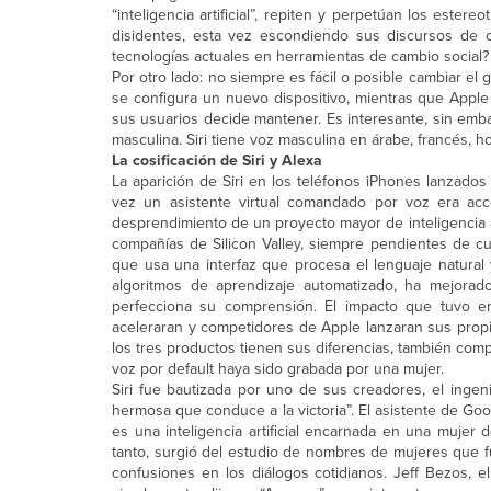
“inteligencia artificial”, repiten y perpetúan los est
disidentes, esta vez escondiendo sus discursos de od
tecnologías actuales en herramientas de cambio social?
Por otro lado: no siempre es fácil o posible cambiar e
se configura un nuevo dispositivo, mientras que Apple
sus usuarios decide mantener. Es interesante, sin emba
masculina. Siri tiene voz masculina en árabe, francés, ho
La cosificación de Siri y Alexa
La aparición de Siri en los teléfonos iPhones lanzado
vez un asistente virtual comandado por voz era a
desprendimiento de un proyecto mayor de inteligencia ar
compañías de Silicon Valley, siempre pendientes de cuá
que usa una interfaz que procesa el lenguaje natura
algoritmos de aprendizaje automatizado, ha mejora
perfecciona su comprensión. El impacto que tuvo e
aceleraran y competidores de Apple lanzaran sus propio
los tres productos tienen sus diferencias, también c
voz por default haya sido grabada por una mujer.
Siri fue bautizada por uno de sus creadores, el ingen
hermosa que conduce a la victoria”. El asistente de Go
es una inteligencia artificial encarnada en una mujer d
tanto, surgió del estudio de nombres de mujeres que fu
confusiones en los diálogos cotidianos. Jeff Bezos,