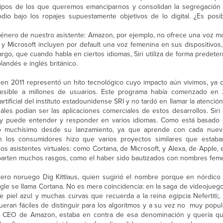
ereotipos de los que queremos emanciparnos y consolidan la segregación
io bajo los ropajes supuestamente objetivos de lo digital. ¿Es posib
l género de nuestro asistente: Amazon, por ejemplo, no ofrece una voz 
 y Microsoft incluyen por default una voz femenina en sus dispositivos
rgo, que cuando habla en ciertos idiomas, Siri utiliza de forma predet
landés e inglés británico.
s en 2011 representó un hito tecnológico cuyo impacto aún vivimos, ya 
ccesible a millones de usuarios. Este programa había comenzado e
tificial del instituto estadounidense SRI y no tardó en llamar la atenció
les podían ser las aplicaciones comerciales de estos desarrollos. Siri
l y puede entender y responder en varios idiomas. Como está basado
do muchísimo desde su lanzamiento, ya que aprende con cada nueva
n los consumidores hizo que varios proyectos similares que estab
s asistentes virtuales: como Cortana, de Microsoft, y Alexa, de Apple, 
omparten muchos rasgos, como el haber sido bautizados con nombres fem
iero noruego Dig Kittlaus, quien sugirió el nombre porque en nórdico s
ogle se llama Cortana. No es mera coincidencia: en la saga de videojueg
e piel azul y muchas curvas que recuerda a la reina egipcia Nefertiti;.
eran fáciles de distinguir para los algoritmos y a su vez no muy popul
 el CEO de Amazon, estaba en contra de esa denominación y quería q