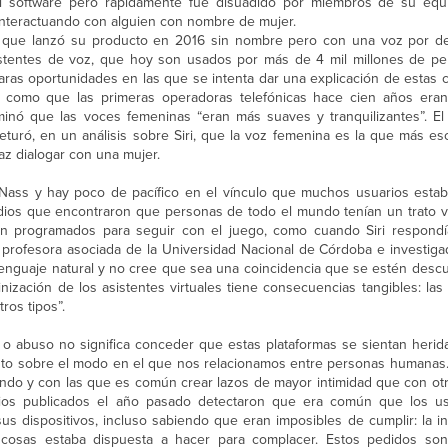
el software pero rápidamente fue disuadido por miembros de su equ
interactuando con alguien con nombre de mujer.
, que lanzó su producto en 2016 sin nombre pero con una voz por de
istentes de voz, que hoy son usados por más de 4 mil millones de p
as oportunidades en las que se intenta dar una explicación de estas co
s, como que las primeras operadoras telefónicas hace cien años era
ó que las voces femeninas “eran más suaves y tranquilizantes”. El 
eturó, en un análisis sobre Siri, que la voz femenina es la que más es
z dialogar con una mujer.
de Nass y hay poco de pacífico en el vínculo que muchos usuarios esta
tudios que encontraron que personas de todo el mundo tenían un trato v
ban programados para seguir con el juego, como cuando Siri respon
, profesora asociada de la Universidad Nacional de Córdoba e investiga
 lenguaje natural y no cree que sea una coincidencia que se estén des
nización de los asistentes virtuales tiene consecuencias tangibles: las
ros tipos”.
ia o abuso no significa conceder que estas plataformas se sientan heri
esto sobre el modo en el que nos relacionamos entre personas humanas.
cando y con las que es común crear lazos de mayor intimidad que con otr
ios publicados el año pasado detectaron que era común que los usu
s dispositivos, incluso sabiendo que eran imposibles de cumplir: la in
cosas estaba dispuesta a hacer para complacer. Estos pedidos so