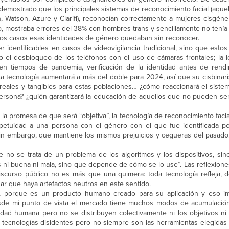
demostrado que los principales sistemas de reconocimiento facial (aque
, Watson, Azure y Clarifi), reconocían correctamente a mujeres cisgén
, mostraba errores del 38% con hombres trans y sencillamente no tenía 
e los casos esas identidades de género quedaban sin reconocer.
 identificables en casos de videovigilancia tradicional, sino que esto
el desbloqueo de los teléfonos con el uso de cámaras frontales; la id
 en tiempos de pandemia, verificación de la identidad antes de ren
ta tecnología aumentará a más del doble para 2024, así que su cisbinar
eales y tangibles para estas poblaciones… ¿cómo reaccionará el siste
rsona? ¿quién garantizará la educación de aquellos que no pueden se
la promesa de que será “objetiva”, la tecnología de reconocimiento faci
petuidad a una persona con el género con el que fue identificada po
 sin embargo, que mantiene los mismos prejuicios y cegueras del pasad
e no se trata de un problema de los algoritmos y los dispositivos, sin
s ni buena ni mala, sino que depende de cómo se lo use”. Las reflexiones 
iscurso público no es más que una quimera: toda tecnología refleja,
ar que haya artefactos neutros en este sentido.
s, porque es un producto humano creado para su aplicación y eso im
desde mi punto de vista el mercado tiene muchos modos de acumulació
idad humana pero no se distribuyen colectivamente ni los objetivos ni 
ten tecnologías disidentes pero no siempre son las herramientas elegida