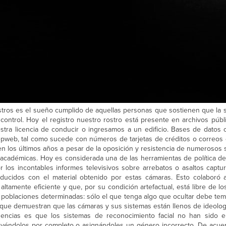
 rostros es el sueño cumplido de aquellas personas que sostienen que la
control. Hoy el registro nuestro rostro está presente en archivos públ
a licencia de conducir o ingresamos a un edificio. Bases de datos 
epweb, tal como sucede con números de tarjetas de créditos o correos e
n los últimos años a pesar de la oposición y resistencia de numerosos 
s académicas. Hoy es considerada una de las herramientas de política d
r los incontables informes televisivos sobre arrebatos o asaltos captu
oducidos con el material obtenido por estas cámaras. Esto colaboró a 
ltamente eficiente y que, por su condición artefactual, está libre de lo
a poblaciones determinadas: sólo el que tenga algo que ocultar debe tem
que demuestran que las cámaras y sus sistemas están llenos de ideolog
encias es que los sistemas de reconocimiento facial no han sido e
uyéndolos por completo o asignándoles un género incorrecto. De acue