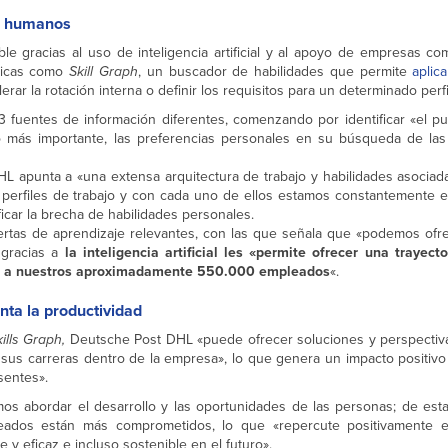
sos humanos
le gracias al uso de inteligencia artificial y al apoyo de empresas c
gicas como
Skill Graph
, un buscador de habilidades que permite
aplica
lerar la rotación interna o definir los requisitos para un determinado perfi
 fuentes de información diferentes, comenzando por identificar «el pu
lo más importante, las preferencias personales en su búsqueda de las 
L apunta a «una extensa arquitectura de trabajo y habilidades asociad
erfiles de trabajo y con cada uno de ellos estamos constantemente 
ficar la brecha de habilidades personales.
ertas de aprendizaje relevantes, con las que señala que «podemos ofre
 gracias a
la inteligencia artificial les «permite ofrecer una trayect
rna a nuestros aproximadamente 550.000 empleados
«.
nta la productividad
ills Graph,
Deutsche Post DHL «puede ofrecer soluciones y perspectiva
s carreras dentro de la empresa», lo que genera un impacto positivo 
sentes».
os abordar el desarrollo y las oportunidades de las personas; de est
eados están más comprometidos, lo que «repercute positivamente e
 y eficaz e incluso sostenible en el futuro».