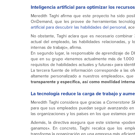
Inteligencia artificial para optimizar los recur
Meredith Taghi afirma que este proyecto ha sido posib
OnDemand, que les provee de herramientas tecnoló
artificial para descubrir las habilidades del personal
, ace
No obstante, Taghi aclara que es necesario combinar 3
actual del empleado, las habilidades relacionadas, y 
internas de trabajo», afirma.
En segundo lugar, la responsable de aprendizaje de DH
que en su grupo «tenemos actualmente más de 1.000 p
requisitos de habilidades actuales y futuras» para identi
La tercera fuente de información corresponde a las of
altamente personalizado a nuestros empleados», que
transparente y específica, así como movilidad inte
La tecnología reduce la carga de trabajo y aume
Meredith Taghi considera que gracias a
Cornerstone Sk
para que sus empleados puedan seguir avanzando en su
las organizaciones y los países en los que estamos pre
Además, la directiva asegura que este sistema «podem
ganamos». En concreto, Taghi recalca que los empl
transforma la organización en una empresa más eficiente