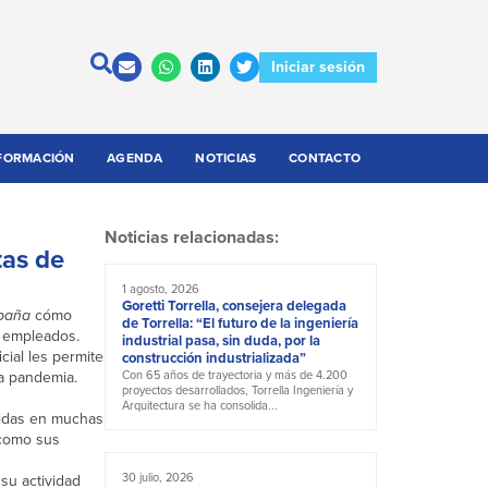
Iniciar sesión
FORMACIÓN
AGENDA
NOTICIAS
CONTACTO
Noticias relacionadas:
tas de
1 agosto, 2026
Goretti Torrella, consejera delegada
spaña
cómo
de Torrella: “El futuro de la ingeniería
s empleados.
industrial pasa, sin duda, por la
cial les permite
construcción industrializada”
a pandemia.
Con 65 años de trayectoria y más de 4.200
proyectos desarrollados, Torrella Ingeniería y
Arquitectura se ha consolida...
didas en muchas
 como sus
30 julio, 2026
su actividad