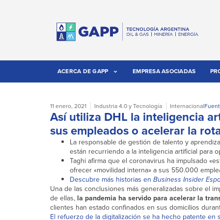
ACERCA DE GAPP
EMPRESA ASOCIADAS
PR
11 enero, 2021
Industria 4.0 y Tecnología
Internacional
Fuent
Así utiliza DHL la inteligencia ar
sus empleados o acelerar la rot
La responsable de gestión de talento y aprendiz
están recurriendo a la inteligencia artificial pa
Taghi afirma que el coronavirus ha impulsado «esfu
ofrecer «movilidad interna» a sus 550.000 emple
Descubre más historias en
Business Insider Esp
Una de las conclusiones más generalizadas sobre el i
de ellas,
la pandemia ha servido para acelerar la tran
clientes han estado confinados en sus domicilios duran
El refuerzo de la digitalización se ha hecho patente en 