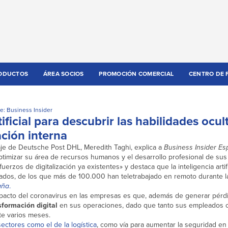
ODUCTOS
ÁREA SOCIOS
PROMOCIÓN COMERCIAL
CENTRO DE 
e: Business Insider
tificial para descubrir las habilidades ocul
ación interna
aje de Deutsche Post DHL, Meredith Taghi, explica a
Business Insider E
ra optimizar su área de recursos humanos y el desarrollo profesional de su
erzos de digitalización ya existentes» y destaca que la inteligencia artifi
ados, de los que más de 100.000 han teletrabajado en remoto durante l
aña
.
mpacto del coronavirus en las empresas es que, además de generar pér
sformación digital
en sus operaciones, dado que tanto sus empleados
te varios meses.
sectores como el de la logística
, como vía para aumentar la seguridad en 