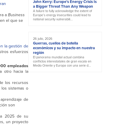
John Kerry: Europe’s Energy Crisis Is
eran
a Bigger Threat Than Any Weapon
A failure to fully acknowledge the extent of
ura a
Business
Europe’s energy insecurities could lead to
national security vulnerabili...
en el que se
26 julio, 2026
Guerras, cuellos de botella
en la gestión de
económicos y su impacto en nuestra
stros esfuerzos
región
El panorama mundial actual combina
conflictos interestatales de gran escala en
000 empleados
Medio Oriente y Europa con una serie d...
 otro hacia la
de los recursos
 los sistemas o
 aprendizaje de
ción son
egia 2025 de su
es, un proyecto