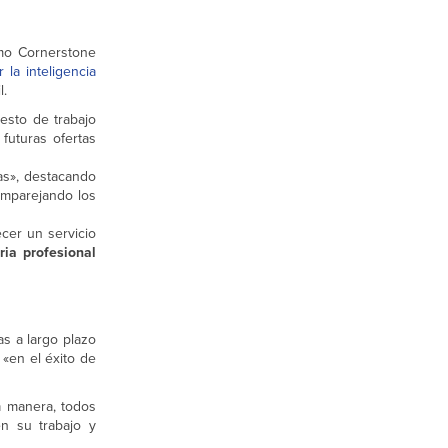
omo Cornerstone
r la inteligencia
l.
esto de trabajo
futuras ofertas
as», destacando
emparejando los
cer un servicio
oria profesional
s a largo plazo
«en el éxito de
a manera, todos
n su trabajo y