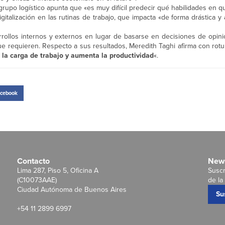
upo logístico apunta que «es muy difícil predecir qué habilidades en q
gitalización en las rutinas de trabajo, que impacta «de forma drástica y
rrollos internos y externos en lugar de basarse en decisiones de opini
ue requieren. Respecto a sus resultados, Meredith Taghi afirma con rot
la carga de trabajo y aumenta la productividad
«.
cebook
Contacto
News
Lima 287, Piso 5, Oficina A
Suscr
(C10073AAE)
de la 
Ciudad Autónoma de Buenos Aires
Su
+54 11 2899 6997