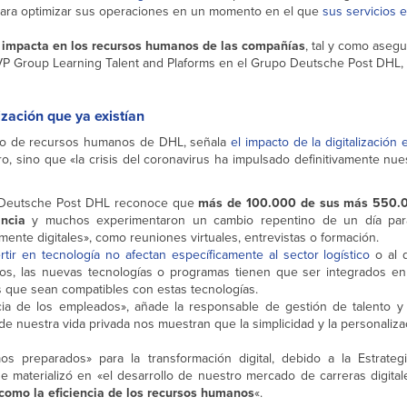
 para optimizar sus operaciones en un momento en el que
sus servicios 
ién impacta en los recursos humanos de las compañías
, tal y como aseg
VP Group Learning Talent and Plaforms en el Grupo Deutsche Post DHL, 
ización que ya existían
nto de recursos humanos de DHL, señala
el impacto de la digitalización 
, sino que «la crisis del coronavirus ha impulsado definitivamente nue
de Deutsche Post DHL reconoce que
más de 100.000 de sus más 550.
ncia
y muchos experimentaron un cambio repentino de un día para
ente digitales», como reuniones virtuales, entrevistas o formación.
rtir en tecnología no afectan específicamente al sector logístico
o al 
os, las nuevas tecnologías o programas tienen que ser integrados en
s que sean compatibles con estas tecnologías.
cia de los empleados», añade la responsable de gestión de talento y
nuestra vida privada nos muestran que la simplicidad y la personaliza
os preparados» para la transformación digital, debido a la Estrat
e materializó en «el desarrollo de nuestro mercado de carreras digital
omo la eficiencia de los recursos humanos
«.