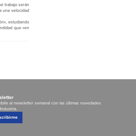
ué trabajo serán
 a una velocidad
ón», estudiando
undidad que «en
letter
ibite al newsletter semanal con las últimas novedades
Industria.
scribirme