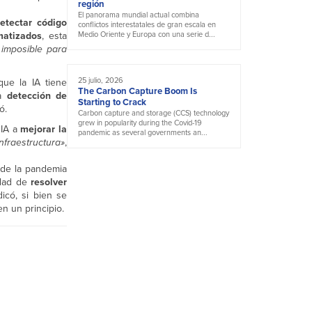
región
El panorama mundial actual combina
etectar código
conflictos interestatales de gran escala en
matizados
, esta
Medio Oriente y Europa con una serie d...
imposible para
25 julio, 2026
que la IA tiene
The Carbon Capture Boom Is
la
detección de
Starting to Crack
ó.
Carbon capture and storage (CCS) technology
grew in popularity during the Covid-19
 IA a
mejorar la
pandemic as several governments an...
fraestructura»
,
 de la pandemia
idad de
resolver
icó, si bien se
n un principio.