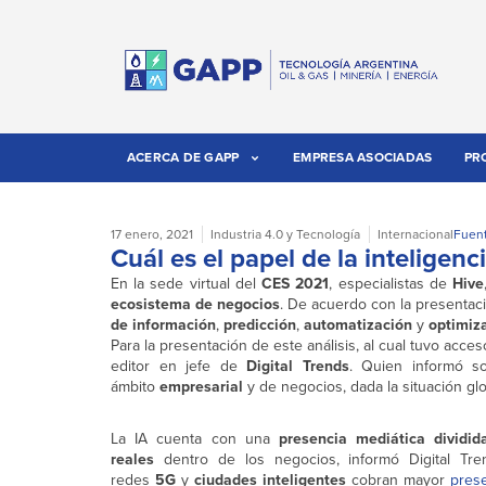
ACERCA DE GAPP
EMPRESA ASOCIADAS
PR
17 enero, 2021
Industria 4.0 y Tecnología
Internacional
Fuent
Cuál es el papel de la inteligenc
En la sede virtual del
CES 2021
, especialistas de
Hive
ecosistema de negocios
. De acuerdo con la presentaci
de información
,
predicción
,
automatización
y
optimiz
Para la presentación de este análisis, al cual tuvo acce
editor en jefe de
Digital Trends
. Quien informó s
ámbito
empresarial
y de negocios, dada la situación gl
La IA cuenta con una
presencia mediática dividid
reales
dentro de los negocios, informó Digital Tre
redes
5G
y
ciudades inteligentes
cobran mayor
pres