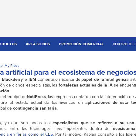
ODUCTOS
ÁREA SOCIOS
PROMOCIÓN COMERCIAL
CENTRO DE 
e: My Press
ia artificial para el ecosistema de negocio
,
BlackBerry
e
IBM
comentaron acerca del
papel de la inteligencia arti
ón de dichos especialistas, las
fortalezas actuales de la IA
se encuent
ación
.
so el equipo de
NotiPress
, las empresas contaron con la intervención de
obre el estado actual de los avances en
aplicaciones de esta te
obal de
contingencia sanitaria
.
a
, ya que son pocos los
especialistas que se refieren a su uso
nds. Entre las tecnologías más importantes dentro del
ecosistema
encia en ferias como el CES
. Por tal motivo, Kaplan consultó a los líd