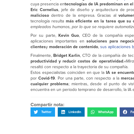
cuya presencia en
tecnologías de IA predominan en el
Eric Cornelius
, jefe de diseño y arquitectura de pr
malicioso
dentro de la empresa. Gracias al
volumen
tecnología resulta
más eficiente en la tarea que su
empleados humanos, por lo que se requiere automatiz
Por su parte,
Kevin Guo
, CEO de la compañía especi
aplicaciones importantes en
soluciones para negoci
clientes
y
moderación de contenido
,
sus aplicaciones 
Finalmente,
Bridget Karlin
, CTO de la compañía de tec
productividad y reducir costos de operatividad
.
«Mir
resaltó con respecto a la trayectoria de su compañía.
Estos especialistas coinciden en que la
IA se encuent
por
Covid-19
. Por una parte, con respecto a la
merca
cualquier problema
; mientras, desde el punto de vi
encuentra en un periodo temprano de desarrollo, la IA
Compartir nota:
Twitter
LinkedIn
WhatsApp
Fa