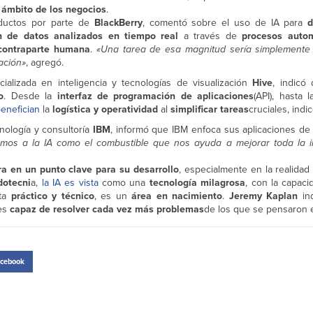
 ámbito de los negocios
.
oductos por parte de
BlackBerry
, comentó sobre el uso de IA para
d
 de datos analizados en tiempo real
a través de
procesos auto
 contraparte humana
.
«Una tarea de esa magnitud sería simplemente 
ación»
, agregó.
alizada en inteligencia y tecnologías de visualización
Hive
, indicó 
o
. Desde la
interfaz de programación de aplicaciones
(API), hasta 
benefician
la
logística y operatividad
al
simplificar tareas
cruciales, indic
nología y consultoría
IBM
, informó que IBM enfoca sus aplicaciones de
amos a la IA como el combustible que nos ayuda a mejorar toda la in
ra en un punto clave para su desarrollo
, especialmente en la realidad
dotecni
a,
la IA es vista
como una
tecnología milagrosa
, con la capac
sta
práctico y técnico
, es un
área en nacimiento
.
Jeremy Kapla
n
ind
 es
capaz de resolver cada vez más problemas
de los que se pensaron e
cebook