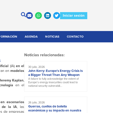
Iniciar sesión
FORMACIÓN
AGENDA
NOTICIAS
CONTACTO
Noticias relacionadas:
s
ficial
(IA)
en el
30 julio, 2026
ran en
modelos
John Kerry: Europe’s Energy Crisis Is
a Bigger Threat Than Any Weapon
A failure to fully acknowledge the extent of
Jeremy Kaplan
,
Europe’s energy insecurities could lead to
cnología
en el
national security vulnerabili...
 en escenarios
26 julio, 2026
Guerras, cuellos de botella
 de la IA
, las
económicos y su impacto en nuestra
eres de empresas