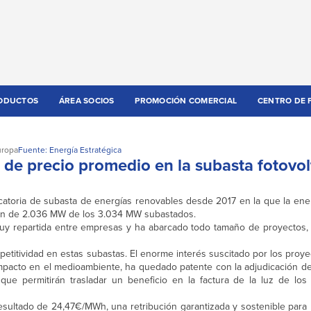
ODUCTOS
ÁREA SOCIOS
PROMOCIÓN COMERCIAL
CENTRO DE 
uropa
Fuente: Energía Estratégica
e precio promedio en la subasta fotovol
atoria de subasta de energías renovables desde 2017 en la que la energ
ción de 2.036 MW de los 3.034 MW subastados.
 muy repartida entre empresas y ha abarcado todo tamaño de proyectos,
petitividad en estas subastas. El enorme interés suscitado por los proy
impacto en el medioambiente, ha quedado patente con la adjudicación de
que permitirán trasladar un beneficio en la factura de la luz de los
esultado de 24,47€/MWh, una retribución garantizada y sostenible para 