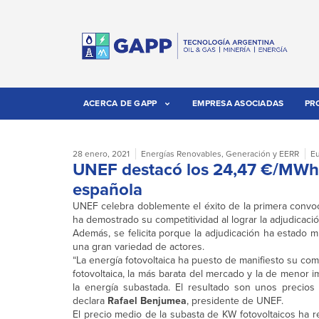
ACERCA DE GAPP
EMPRESA ASOCIADAS
PR
28 enero, 2021
Energías Renovables
,
Generación y EERR
E
UNEF destacó los 24,47 €/MWh d
española
UNEF celebra doblemente el éxito de la primera convoc
ha demostrado su competitividad al lograr la adjudica
Además, se felicita porque la adjudicación ha estado
una gran variedad de actores.
“La energía fotovoltaica ha puesto de manifiesto su com
fotovoltaica, la más barata del mercado y la de menor 
la energía subastada. El resultado son unos precios 
declara
Rafael Benjumea
, presidente de UNEF.
El precio medio de la subasta de KW fotovoltaicos ha r