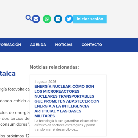
Iniciar sesión
FORMACIÓN
AGENDA
NOTICIAS
CONTACTO
Noticias relacionadas:
taica
1 agosto, 2026
ENERGÍA NUCLEAR: CÓMO SON
ía fotovoltaica
LOS MICROREACTORES
NUCLEARES TRANSPORTABLES
 dando cabida a
QUE PROMETEN ABASTECER CON
ENERGÍA A LA INTELIGENCIA
ARTIFICIAL Y LAS BASES
ectos de energía
MILITARES
 dos tercios de
La tecnología busca garantizar el suministro
 consumidores”,
eléctrico en sectores estratégicos y podría
transformar el desarrollo de...
los próximos 12