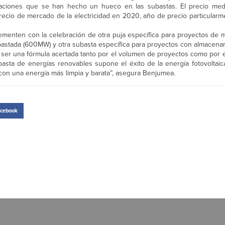
stalaciones que se han hecho un hueco en las subastas. El precio me
io de mercado de la electricidad en 2020, año de precio particularme
enten con la celebración de otra puja específica para proyectos d
astada (600MW) y otra subasta específica para proyectos con almacena
 ser una fórmula acertada tanto por el volumen de proyectos como por e
ubasta de energías renovables supone el éxito de la energía fotovolta
con una energía más limpia y barata”, asegura Benjumea.
cebook