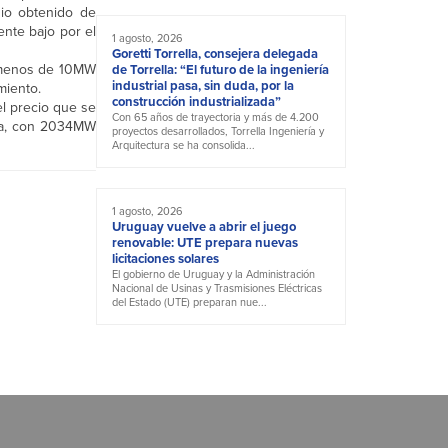
dio obtenido de
nte bajo por el
1 agosto, 2026
Goretti Torrella, consejera delegada
e menos de 10MW
de Torrella: “El futuro de la ingeniería
industrial pasa, sin duda, por la
miento.
construcción industrializada”
l precio que se
Con 65 años de trayectoria y más de 4.200
ica, con 2034MW
proyectos desarrollados, Torrella Ingeniería y
Arquitectura se ha consolida...
1 agosto, 2026
Uruguay vuelve a abrir el juego
renovable: UTE prepara nuevas
licitaciones solares
El gobierno de Uruguay y la Administración
Nacional de Usinas y Trasmisiones Eléctricas
del Estado (UTE) preparan nue...