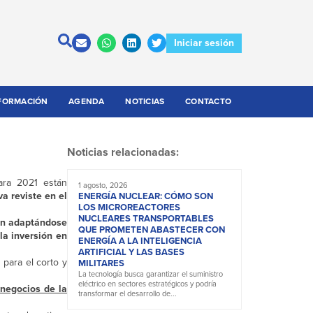
Iniciar sesión
FORMACIÓN
AGENDA
NOTICIAS
CONTACTO
Noticias relacionadas:
para 2021 están
1 agosto, 2026
va reviste en el
ENERGÍA NUCLEAR: CÓMO SON
LOS MICROREACTORES
NUCLEARES TRANSPORTABLES
tán adaptándose
QUE PROMETEN ABASTECER CON
a inversión en
ENERGÍA A LA INTELIGENCIA
ARTIFICIAL Y LAS BASES
o
para el corto y
MILITARES
La tecnología busca garantizar el suministro
eléctrico en sectores estratégicos y podría
 negocios de la
transformar el desarrollo de...