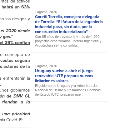
ntas de activos
o
habrá un 63%
1 agosto, 2026
Goretti Torrella, consejera delegada
n los riesgos y
de Torrella: “El futuro de la ingeniería
industrial pasa, sin duda, por la
e el 2020 desde
construcción industrializada”
y gas.”
Con 65 años de trayectoria y más de 4.200
proyectos desarrollados, Torrella Ingeniería y
 el 39% confían
Arquitectura se ha consolida...
 el concepto de
 costos seguirá
s actores de la
1 agosto, 2026
Uruguay vuelve a abrir el juego
renovable: UTE prepara nuevas
s enfrentarán la
licitaciones solares
.
El gobierno de Uruguay y la Administración
lgunos gobiernos
Nacional de Usinas y Trasmisiones Eléctricas
del Estado (UTE) preparan nue...
ión de DNV GL
 tiendan a la
a una prioridad
mia Covid-19.