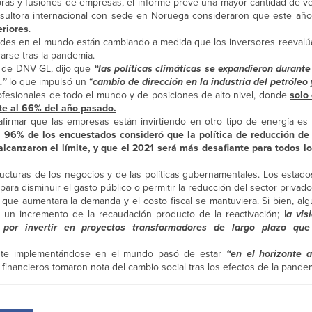
ras y fusiones de empresas, el informe prevé una mayor cantidad de ve
consultora internacional con sede en Noruega consideraron que este añ
eriores
.
ades en el mundo están cambiando a medida que los inversores reevalúa
arse tras la pandemia.
o de DNV GL, dijo que
“las políticas climáticas se expandieron durant
…”
lo que impulsó un “
cambio de dirección en la industria del petróleo 
fesionales de todo el mundo y de posiciones de alto nivel, donde
solo
nte al 66% del año pasado.
afirmar que las empresas están invirtiendo en otro tipo de energía es
 96% de los encuestados consideró que la política de reducción de
alcanzaron el límite, y que el 2021 será más desafiante para todos lo
ucturas de los negocios y de las políticas gubernamentales. Los estado
para disminuir el gasto público o permitir la reducción del sector privado
a que aumentara la demanda y el costo fiscal se mantuviera. Si bien, a
 un incremento de la recaudación producto de la reactivación; l
a vis
por invertir en proyectos transformadores de largo plazo que
ente implementándose en el mundo pasó de estar
“en el horizonte 
 financieros tomaron nota del cambio social tras los efectos de la pande