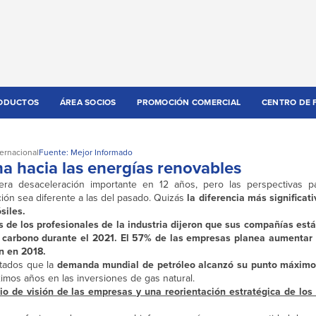
ODUCTOS
ÁREA SOCIOS
PROMOCIÓN COMERCIAL
CENTRO DE 
ternacional
Fuente: Mejor Informado
ina hacia las energías renovables
rcera desaceleración importante en 12 años, pero las perspectivas 
ción sea diferente a las del pasado. Quizás
la diferencia más significati
siles.
s de los profesionales de la industria dijeron que sus compañías es
carbono durante el 2021. El 57% de las empresas planea aumentar l
n en 2018.
ultados que la
demanda mundial de petróleo alcanzó su punto máxim
imos años en las inversiones de gas natural.
o de visión de las empresas y una reorientación estratégica de los