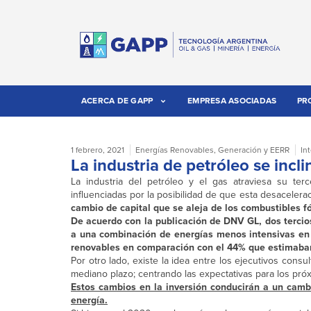
ACERCA DE GAPP
EMPRESA ASOCIADAS
PR
1 febrero, 2021
Energías Renovables
,
Generación y EERR
In
La industria de petróleo se incl
La industria del petróleo y el gas atraviesa su te
influenciadas por la posibilidad de que esta desacelera
cambio de capital que se aleja de los combustibles fó
De acuerdo con la publicación de DNV GL, dos tercio
a una combinación de energías menos intensivas en 
renovables en comparación con el 44% que estimaba
Por otro lado, existe la idea entre los ejecutivos cons
mediano plazo; centrando las expectativas para los próx
Estos cambios en la inversión conducirán a un cambi
energía.