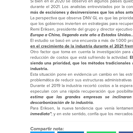
Si bien en el 2020 se observó en algunos países quieb
durante el 2021. Los analistas entrevistados por la 
más de escisiones y desinversiones que los años ant
La perspectiva que observa DNV GL es que las priorid
que los gobiernos invierten en estrategias para recuper
Remi Eriksen, presidente del grupo y director ejecutiv
Europa a China, llegando este año a Estados Unidos
El estudio se basó en una encuesta a más de 1.000 pro
en el crecimiento de la industria durante el 2021 fre
Otro factor que toma en cuenta la investigación para 
reducción de costos que está sufriendo la actividad.
El
siendo una prioridad, que los métodos tradicionales 
industria.
Esta situación pone en evidencia un cambio en las estr
problemática de reducir sus estructuras administrativas 
Durante el 2019 la industria recortó costos a la esper
especulan con una rápida recuperación que posibilite
estima que las grandes empresas se inclinaron 
descarbonización de la industria.
Para Eriksen, la nueva tendencia que venía lentam
inmediata”
; y en este sentido, confía que los mercados
Compartir nota: