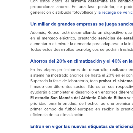
Con estos datos,
el sistema determina las condici
proporcionar ahorro. En una fase posterior, se podr
generación distribuida fotovoltaica y
la recarga de vehíc
Un millar de grandes empresas se juega sancio
Además, Repsol está desarrollando un dispositivo que
en el mercado eléctrico, prestando
servicios de estab
aumentar o disminuir la demanda para adaptarse a la int
Todos estos desarrollos tecnológicos se podrán trasla
Ahorros del 20% en climatización y el 40% en la
En las etapas preliminares del desarrollo, realizado e
sistema ha mostrado ahorros de hasta el 20% en el cons
Superada la fase de laboratorio, toca
probar el sistema
firmado con diferentes socios, líderes en sus respecti
ayudarán a completar el desarrollo en entornos diferen
El estadio San Mamés del Athletic Club de Bilbao
ser
prioridad para la entidad; de hecho, fue una premisa
primer campo de fútbol europeo en recibir la prestig
eficiencia de su climatización.
Entran en vigor las nuevas etiquetas de eficienc