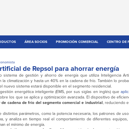
ODUCTOS
ÁREA SOCIOS
PROMOCIÓN COMERCIAL
CENTRO DE 
conomista
tificial de Repsol para ahorrar energía
 sistema de gestión y ahorro de energía que utiliza Inteligencia Artif
la climatización y hasta un 40% en la cadena de frío. También lo proba
l nuevo sistema estará disponible en el segmento residencial.
estión energética inteligente (EMS, por sus siglas en inglés) que
apli
sobre los que se aplica y optimización avanzada. El dispositivo de eficie
y de cadena de frío del segmento comercial e industrial
, reduciendo e
 distintos parámetros, como la potencia necesaria, los patrones de us
ma, y analiza en tiempo real el comportamiento de diferentes equipos
an el mínimo de energía.