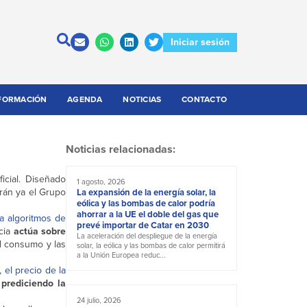
Iniciar sesión
FORMACIÓN
AGENDA
NOTICIAS
CONTACTO
Noticias relacionadas:
icial. Diseñado
1 agosto, 2026
rán ya el Grupo
La expansión de la energía solar, la
eólica y las bombas de calor podría
ahorrar a la UE el doble del gas que
ca algoritmos de
prevé importar de Catar en 2030
ncia
actúa sobre
La aceleración del despliegue de la energía
l consumo y las
solar, la eólica y las bombas de calor permitirá
a la Unión Europea reduc...
o,
el precio de la
,
prediciendo la
24 julio, 2026