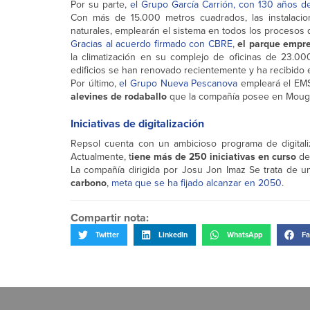
Por su parte,
el Grupo García Carrión, con 130 años d
Con más de 15.000 metros cuadrados, las instalaci
naturales, emplearán el sistema en todos los procesos 
Gracias al acuerdo firmado con CBRE
,
el parque empre
la climatización en su complejo de oficinas de 23.0
edificios se han renovado recientemente y ha recibido
Por último,
el Grupo Nueva Pescanova
empleará el EMS 
alevines de rodaballo
que la compañía posee en Mougá
Iniciativas de digitalización
Repsol cuenta con un ambicioso programa de digita
Actualmente, t
iene más de 250 iniciativas en curso
de 
La compañía dirigida por Josu Jon Imaz Se trata de u
carbono
,
meta que se ha fijado alcanzar en 2050
.
Compartir nota:
Twitter
LinkedIn
WhatsApp
Fa