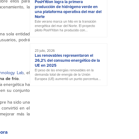
bre ellos para
PosHYdon logra la primera
acenamiento, la
producción de hidrógeno verde en
una plataforma operativa del mar del
Norte
Este verano marca un hito en la transición
energética del mar del Norte. El proyecto
piloto PosHYdon ha producido con...
na sola entidad
 usuarios, podrá
23 julio, 2026
Las renovables representaron el
26,2% del consumo energético de la
UE en 2025
El peso de las energías renovables en la
chnology Lab
, el
demanda total de energía de la Unión
na de frío
.
Europea (UE) aumentó un punto porcentua...
ía energética ha
y en su conjunto
mpre ha sido una
convirtió en el
 mejorar más la
hora