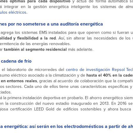
ones óptimas para cada dispositivo
y actúa de forma automática so
á integrar en la gestión energética inteligente los sistemas de alm
ulos eléctricos
.
nes por no someterse a una auditoría energética
 agrega los sistemas EMS instalados para que operen como si fueran u
ilidad y flexibilidad a la red
. Así, sin alterar las necesidades de los
ermitencia de las energías renovables.
dar
también al segmento residencial
más adelante.
 cadena de frío
n el laboratorio de microrredes del
centro de investigación Repsol Te
umo eléctrico asociado a la climatización y de
hasta el 40% en la cade
 en entornos reales
, gracias al acuerdo de colaboración que la compañ
vos sectores. Cada uno de ellos tiene unas características específicas 
ciados.
á la primera instalación deportiva en probarlo. El ahorro energético sie
 en la construcción del nuevo estadio inaugurado en 2013. En 2016 se 
iosa certificación LEED Gold de edificios sostenibles y ahora busca
ia energética: así serán en los electrodomésticos a partir de a