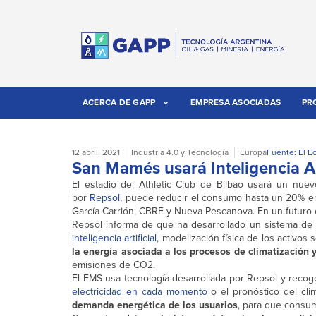
ACERCA DE GAPP
EMPRESA ASOCIADAS
PR
12 abril, 2021
Industria 4.0 y Tecnología
Europa
Fuente: El E
San Mamés usará Inteligencia Ar
El estadio del Athletic Club de Bilbao usará un nuevo
por
Repsol
, puede reducir el consumo hasta un 20% en 
García Carrión, CBRE y Nueva Pescanova. En un futuro e
Repsol informa de que ha desarrollado un sistema de g
inteligencia artificial
, modelización física de los activos 
la energía asociada a los procesos de climatización 
emisiones de CO2.
El EMS usa tecnología desarrollada por Repsol y recoge
electricidad en cada momento
o el pronóstico del cli
demanda energética de los usuarios
, para que consum