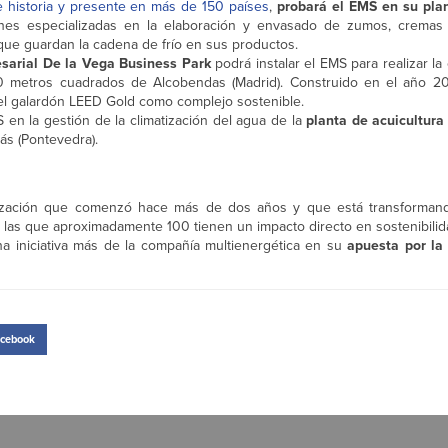
e historia y presente en más de 150 países
,
probará el EMS en su pla
ones especializadas en la elaboración y envasado de zumos, cremas
que guardan la cadena de frío en sus productos.
sarial De la Vega Business Park
podrá instalar el EMS para realizar la
00 metros cuadrados de Alcobendas (Madrid). Construido en el año 2
 el galardón LEED Gold como complejo sostenible.
en la gestión de la climatización del agua de la
planta de acuicultura 
s (Pontevedra).
lización que comenzó hace más de dos años y que está transformand
las que aproximadamente 100 tienen un impacto directo en sostenibilid
na iniciativa más de la compañía multienergética en su
apuesta por la
cebook