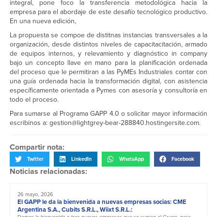
integral, pone foco la transferencia metodológica hacia la
empresa para el abordaje de este desafío tecnológico productivo.
En una nueva edición,
La propuesta se compoe de distitnas instancias transversales a la
organización, desde distintos niveles de capacitacitación, armado
de equipos internos, y relevamiento y diagnóstico in company
bajo un concepto llave en mano para la planificación ordenada
del proceso que le permitiran a las PyMEs Industriales contar con
una guía ordenada hacia la transformación digital, con asistencia
específicamente orientada a Pymes con asesoría y consultoría en
todo el proceso.
Para sumarse al Programa GAPP 4.0 o solicitar mayor información
escribinos a: gestion@lightgrey-bear-288840.hostingersite.com.
Compartir nota:
Twitter
LinkedIn
WhatsApp
Facebook
Noticias relacionadas:
26 mayo, 2026
El GAPP le da la bienvenida a nuevas empresas socias: CME
Argentina S.A., Cubits S.R.L., Wiixt S.R.L.:
Damos la bienvenida a tres nuevas empresas que se suman al Grupo, para