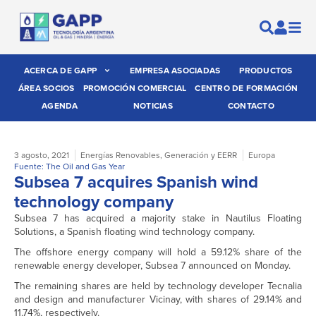
ACERCA DE GAPP
EMPRESA ASOCIADAS
PRODUCTOS
ÁREA SOCIOS
PROMOCIÓN COMERCIAL
CENTRO DE FORMACIÓN
AGENDA
NOTICIAS
CONTACTO
3 agosto, 2021
Energías Renovables
,
Generación y EERR
Europa
Fuente: The Oil and Gas Year
Subsea 7 acquires Spanish wind
technology company
Subsea 7 has acquired a majority stake in Nautilus Floating
Solutions, a Spanish floating wind technology company.
The offshore energy company will hold a 59.12% share of the
renewable energy developer, Subsea 7 announced on Monday.
The remaining shares are held by technology developer Tecnalia
and design and manufacturer Vicinay, with shares of 29.14% and
11.74%, respectively.