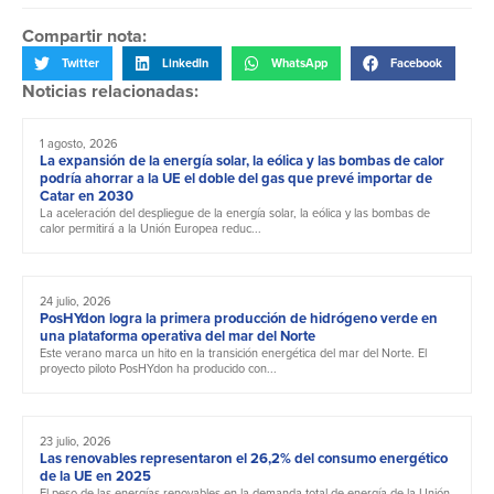
Compartir nota:
Twitter
LinkedIn
WhatsApp
Facebook
Noticias relacionadas:
1 agosto, 2026
La expansión de la energía solar, la eólica y las bombas de calor
podría ahorrar a la UE el doble del gas que prevé importar de
Catar en 2030
La aceleración del despliegue de la energía solar, la eólica y las bombas de
calor permitirá a la Unión Europea reduc...
24 julio, 2026
PosHYdon logra la primera producción de hidrógeno verde en
una plataforma operativa del mar del Norte
Este verano marca un hito en la transición energética del mar del Norte. El
proyecto piloto PosHYdon ha producido con...
23 julio, 2026
Las renovables representaron el 26,2% del consumo energético
de la UE en 2025
El peso de las energías renovables en la demanda total de energía de la Unión