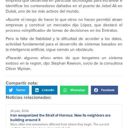
empresa que desarrolla en particular tecnologías para escanear e
identificar los contenedores dañados en el puerto de Jebel Ali en
Dubái, uno de los más activos del mundo.
«Asumir el riesgo de hacer lo que otros no hacen permitió atraer
empresas y construir un mercado» dijo López, que destacó el
proceso «simplificado» de tomas de decisiones en los Emiratos.
Pero la falta de fiabilidad y la dificultad de acceder a los datos,
actividad fundamental para el desarrollo de sistemas basados en
la inteligencia artificial, sigue siendo un obstáculo.
«Pasarán algunos años» antes de que tengamos un sistema
exitoso en la región, dijo Stephan Rawson, socio de la consultora
Oliver Wyman.
Compartir nota:
Twitter
LinkedIn
WhatsApp
Facebook
Noticias relacionadas:
24 julio, 2026
Iran weaponized the Strait of Hormuz. Now its neighbors are
building around it
Wars often end somewhere different from where they begin. The current