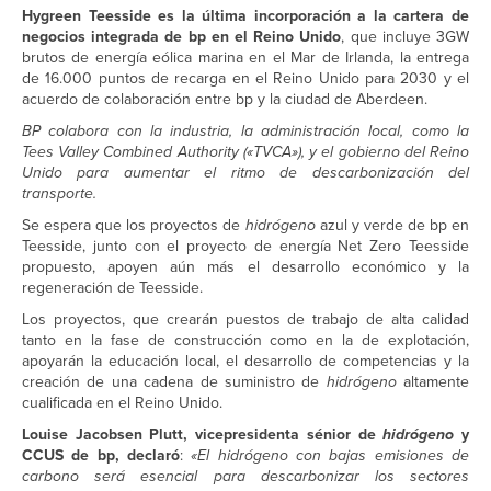
Hygreen Teesside es la última incorporación a la cartera de
negocios integrada de bp en el Reino Unido
, que incluye 3GW
brutos de energía eólica marina en el Mar de Irlanda, la entrega
de 16.000 puntos de recarga en el Reino Unido para 2030 y el
acuerdo de colaboración entre bp y la ciudad de Aberdeen.
BP colabora con la industria, la administración local, como la
Tees Valley Combined Authority («TVCA»), y el gobierno del Reino
Unido para aumentar el ritmo de descarbonización del
transporte.
Se espera que los proyectos de
hidrógeno
azul y verde de bp en
Teesside, junto con el proyecto de energía Net Zero Teesside
propuesto, apoyen aún más el desarrollo económico y la
regeneración de Teesside.
Los proyectos, que crearán puestos de trabajo de alta calidad
tanto en la fase de construcción como en la de explotación,
apoyarán la educación local, el desarrollo de competencias y la
creación de una cadena de suministro de
hidrógeno
altamente
cualificada en el Reino Unido.
Louise Jacobsen Plutt, vicepresidenta sénior de
hidrógeno
y
CCUS de bp, declaró
:
«El hidrógeno
con bajas emisiones de
carbono será esencial para descarbonizar los sectores