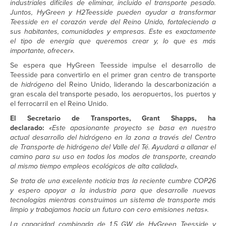
industriales difíciles de eliminar, incluido el transporte pesado.
Juntos, HyGreen y H2Teesside pueden ayudar a transformar
Teesside en el corazón verde del Reino Unido, fortaleciendo a
sus habitantes, comunidades y empresas. Este es exactamente
el tipo de energía que queremos crear y, lo que es más
importante, ofrecer».
Se espera que HyGreen Teesside impulse el desarrollo de
Teesside para convertirlo en el primer gran centro de transporte
de
hidrógeno
del Reino Unido, liderando la descarbonización a
gran escala del transporte pesado, los aeropuertos, los puertos y
el ferrocarril en el Reino Unido.
El Secretario de Transportes, Grant Shapps, ha
declarado:
«Este apasionante proyecto se basa en nuestro
actual desarrollo del hidrógeno
en la zona a través del Centro
de Transporte de hidrógeno
del Valle del Té. Ayudará a allanar el
camino para su uso en todos los modos de transporte, creando
al mismo tiempo empleos ecológicos de alta calidad».
Se trata de una excelente noticia tras la reciente cumbre COP26
y espero apoyar a la industria para que desarrolle nuevas
tecnologías mientras construimos un sistema de transporte más
limpio y trabajamos hacia un futuro con cero emisiones netas».
La capacidad combinada de 1,5 GW de HyGreen Teesside y