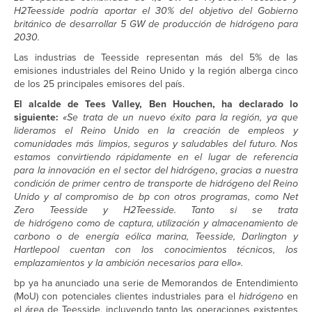
H2Teesside podría aportar el 30% del objetivo del Gobierno
británico de desarrollar 5 GW de producción de hidrógeno
para
2030.
Las industrias de Teesside representan más del 5% de las
emisiones industriales del Reino Unido y la región alberga cinco
de los 25 principales emisores del país.
El alcalde de Tees Valley, Ben Houchen, ha declarado lo
siguiente:
«Se trata de un nuevo éxito para la región, ya que
lideramos el Reino Unido en la creación de empleos y
comunidades más limpios, seguros y saludables del futuro. Nos
estamos convirtiendo rápidamente en el lugar de referencia
para la innovación en el sector del
hidrógeno
,
gracias a nuestra
condición de primer centro de transporte de hidrógeno
del Reino
Unido y al compromiso de bp con otros programas, como Net
Zero Teesside y H2Teesside. Tanto si se trata
de hidrógeno
como de captura, utilización y almacenamiento de
carbono o de energía eólica marina, Teesside, Darlington y
Hartlepool cuentan con los conocimientos técnicos, los
emplazamientos y la ambición necesarios para ello».
bp ya ha anunciado una serie de Memorandos de Entendimiento
(MoU) con potenciales clientes industriales para el
hidrógeno
en
el área de Teesside, incluyendo tanto las operaciones existentes