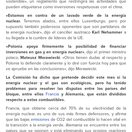
sostenible», un reglamento que restringirá las actividades que
pueden etiquetarse como inversiones respetuosas con el clima.
«Estamos en contra de un lavado verde de la energía
nuclear.
Tenemos aliados, entre ellos Luxemburgo, pero por
supuesto también poderosos oponentes que son partidarios de
la energía nuclear», dijo el canciller austriaco
Karl Nehammer
a
su llegada a la cumbre de líderes de la UE.
«Polonia apoya firmemente la posibilidad de financiar
inversiones en gas y en energía nuclear»
, dijo el primer ministro
polaco,
Mateusz Morawiecki
. «Otros tienen dudas al respecto y
Polonia lo defiende claramente y lo diré con fuerza hoy para que
se apruebe en las conclusiones», dijo Morawiecki.
La Comisión ha dicho que pretende decidir este mes si la
energía nuclear y el gas son ecológicos, pero ha tenido
problemas para resolver las disputas entre los países del
bloque, entre ellos
Francia
y Alemania, que están divididos
respecto a estos combustibles.
Francia, que obtiene cerca del 70% de su electricidad de la
energía nuclear, es uno de sus más firmes defensores, y afirma
que las bajas
emisiones
de CO2 del combustible lo hacen vital en
la transición a la energía verde. Alemania se encuentra entre los
países que se oponen y está eliminando sus propios reactores