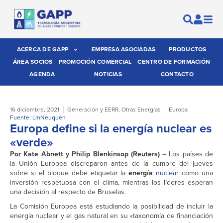
ACERCA DE GAPP
EMPRESA ASOCIADAS
PRODUCTOS
ÁREA SOCIOS
PROMOCIÓN COMERCIAL
CENTRO DE FORMACIÓN
AGENDA
NOTICIAS
CONTACTO
16 diciembre, 2021
Generación y EERR
,
Otras Energías
Europa
Fuente: LmNeuquén
Europa define si la energía nuclear es
«verde»
Por Kate Abnett y Philip Blenkinsop (Reuters)
– Los países de
la Unión Europea discreparon antes de la cumbre del jueves
sobre si el bloque debe etiquetar la
energía
nuclear
como una
inversión respetuosa con el clima, mientras los líderes esperan
una decisión al respecto de Bruselas.
La Comisión Europea está estudiando la posibilidad de incluir la
energía nuclear y el gas natural en su «taxonomía de financiación