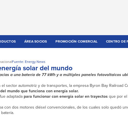
ODUCTOS
ÁREA SOCIOS
PROMOCIÓN COMERCIAL
CENTRO DE 
nacional
Fuente: Energy News
 energía solar del mundo
acias a una batería de 77 kWh y a múltiples paneles fotovoltaicos ub
n el sector automotriz y de transportes, la empresa Byron Bay Railroad
 del mundo que funciona con energía solar.
 fue adaptada
para funcionar con energía solar en trayectos
que por e
ntaba con dos motores diésel convencionales, de los cuales solo quedó 
batería.