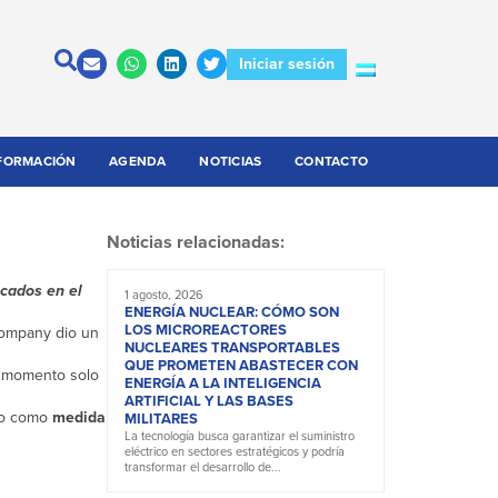
Iniciar sesión
FORMACIÓN
AGENDA
NOTICIAS
CONTACTO
Noticias relacionadas:
icados en el
1 agosto, 2026
ENERGÍA NUCLEAR: CÓMO SON
LOS MICROREACTORES
 Company dio un
NUCLEARES TRANSPORTABLES
QUE PROMETEN ABASTECER CON
l momento solo
ENERGÍA A LA INTELIGENCIA
ARTIFICIAL Y LAS BASES
uno como
medida
MILITARES
La tecnología busca garantizar el suministro
eléctrico en sectores estratégicos y podría
transformar el desarrollo de...