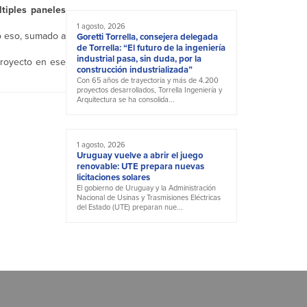
tiples paneles
1 agosto, 2026
o eso, sumado a
Goretti Torrella, consejera delegada
de Torrella: “El futuro de la ingeniería
industrial pasa, sin duda, por la
proyecto en ese
construcción industrializada”
Con 65 años de trayectoria y más de 4.200
proyectos desarrollados, Torrella Ingeniería y
Arquitectura se ha consolida...
1 agosto, 2026
Uruguay vuelve a abrir el juego
renovable: UTE prepara nuevas
licitaciones solares
El gobierno de Uruguay y la Administración
Nacional de Usinas y Trasmisiones Eléctricas
del Estado (UTE) preparan nue...