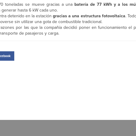
 70 toneladas se mueve gracias a una
batería de 77 kWh y a los múl
a generar hasta 6 kW cada uno.
tra detenido en la estación
gracias a una estructura fotovoltaica
. Tod
verse sin utilizar una gota de combustible tradicional.
s razones por las que la compañía decidió poner en funcionamiento el 
transporte de pasajeros y carga.
cebook