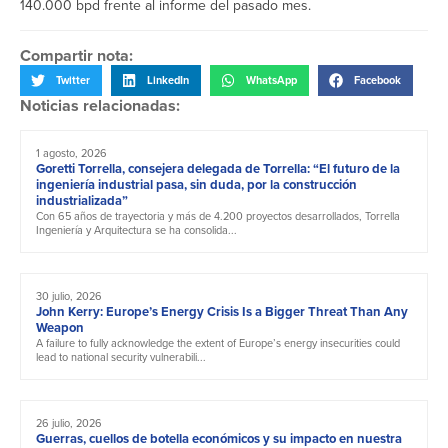
140.000 bpd frente al informe del pasado mes.
Compartir nota:
Twitter
LinkedIn
WhatsApp
Facebook
Noticias relacionadas:
1 agosto, 2026
Goretti Torrella, consejera delegada de Torrella: “El futuro de la
ingeniería industrial pasa, sin duda, por la construcción
industrializada”
Con 65 años de trayectoria y más de 4.200 proyectos desarrollados, Torrella
Ingeniería y Arquitectura se ha consolida...
30 julio, 2026
John Kerry: Europe’s Energy Crisis Is a Bigger Threat Than Any
Weapon
A failure to fully acknowledge the extent of Europe’s energy insecurities could
lead to national security vulnerabili...
26 julio, 2026
Guerras, cuellos de botella económicos y su impacto en nuestra