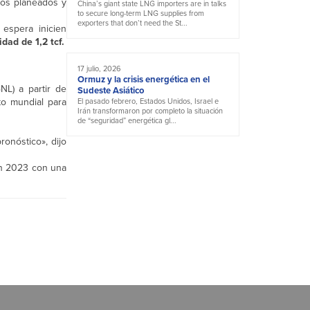
ctos planeados y
China’s giant state LNG importers are in talks
to secure long-term LNG supplies from
exporters that don’t need the St...
 espera inicien
dad de 1,2 tcf.
17 julio, 2026
Ormuz y la crisis energética en el
NL) a partir de
Sudeste Asiático
to mundial para
El pasado febrero, Estados Unidos, Israel e
Irán transformaron por completo la situación
de “seguridad” energética gl...
onóstico», dijo
en 2023 con una