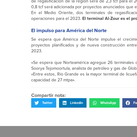
de regasificación de la región será de 2,3 tcf para el
0,8 tcf será adicionada por proyectos anunciados que es
En el Medio Oriente, dos terminales de regasificac
operaciones para el 2023.
El terminal Al-Zour es el p
El impulso para América del Norte
Se espera que América del Norte impulse el crecimien
proyectos planificados y de nueva construcción ent
2023.
«Se espera que Norteamérica agregue 26 terminales de
Soorya Tejomoortula, analista de petróleo y gas de Glob
«Entre estos, Río Grande es la mayor terminal de lic
capacidad de 27 mtpa».
Compartir nota:
Twitter
LinkedIn
WhatsApp
Fa