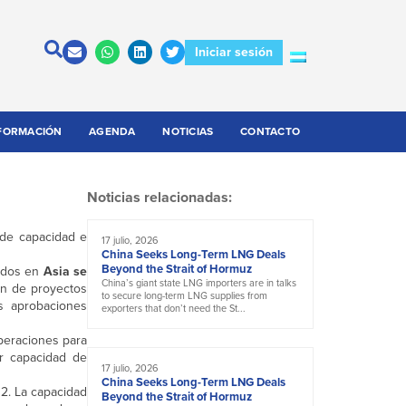
Iniciar sesión
FORMACIÓN
AGENDA
NOTICIAS
CONTACTO
Noticias relacionadas:
 de capacidad e
17 julio, 2026
China Seeks Long-Term LNG Deals
Beyond the Strait of Hormuz
iados en
Asia se
China’s giant state LNG importers are in talks
án de proyectos
to secure long-term LNG supplies from
as aprobaciones
exporters that don’t need the St...
peraciones para
or capacidad de
17 julio, 2026
China Seeks Long-Term LNG Deals
 2. La capacidad
Beyond the Strait of Hormuz