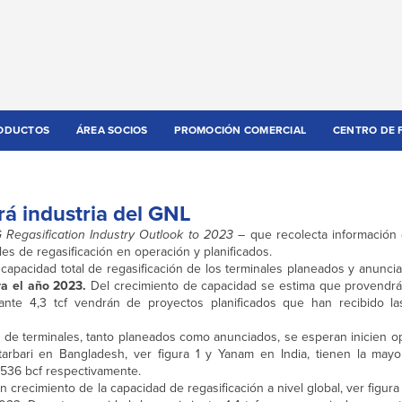
ODUCTOS
ÁREA SOCIOS
PROMOCIÓN COMERCIAL
CENTRO DE 
rá industria del GNL
 Regasification Industry Outlook to 2023
– que recolecta información
les de regasificación en operación y planificados.
 capacidad total de regasificación de los terminales planeados y anunc
ara el año 2023.
Del crecimiento de capacidad se estima que provendr
estante 4,3 tcf vendrán de proyectos planificados que han recibido l
s de terminales, tanto planeados como anunciados, se esperan inicien o
arbari en Bangladesh, ver figura 1 y Yanam en India, tienen la may
 536 bcf respectivamente.
crecimiento de la capacidad de regasificación a nivel global, ver figura