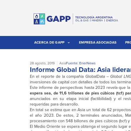
ACERCA DE GAPP
EMPRESA ASOCIADAS
PR
28 agosto, 2019
Asia
Fuente: EnerNews
Informe Global Data: Asia lidera
En el reporte de la compañía GlobalData –
Global LNG
inversiones de capital con detalles de todos los termina
Este informe de perspectivas hasta 2023 revela que la
espera sea, de 11,6 trillones de pies cúbicos (tcf) p
anunciados en su etapa inicial (factibilidad) y el r
requeridas para desarrollo.
En total se estima que en Asia un total de 62 proyecto
el año 2023. De estos, 2 terminales anunciados, Mat
procesamiento con 548 billones de pies cúbicos (bcf) y
El Medio Oriente se espera obtenga el segundo lugar en 