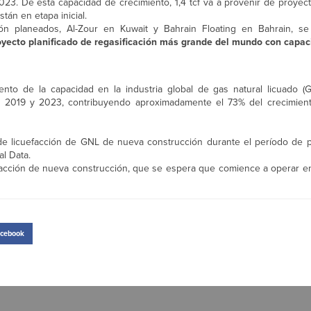
 2023. De esta capacidad de crecimiento, 1,4 tcf va a provenir de proye
tán en etapa inicial.
ión planeados, Al-Zour en Kuwait y Bahrain Floating en Bahrain, se
royecto planificado de regasificación más grande del mundo con capaci
to de la capacidad en la industria global de gas natural licuado (G
re 2019 y 2023, contribuyendo aproximadamente el 73% del crecimien
 licuefacción de GNL de nueva construcción durante el período de pr
al Data.
uefacción de nueva construcción, que se espera que comience a operar 
cebook