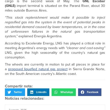
cargo is the second week of May. The
GNL Escobar
(GNLE)
import terminal is situated on the Paraná River, about 30
miles outside Buenos Aires.
“This stock replenishment would make it possible to inject
regasified gas into the system in the event of potential peaks in
residential demand caused by lower temperatures, or in the case
of unforeseen failures in the natural gas transportation
system,”
explained Energía Argentina.
According to Excelerate Energy, LNG has played a critical role in
meeting Argentina’s energy needs with
“cleaner and cost-saving”
LNG, given the high seasonality of the country’s natural gas
consumption.
The wheels are currently in motion to put all pieces in place for
a
proposed liquefied natural gas project
in Sierra Grande Norte,
on the South American country’s Atlantic coast.
Compartir nota:
Twitter
LinkedIn
WhatsApp
Facebook
Noticias relacionadas:
2 agosto, 2026