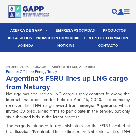
ACERCA DE GAPP
EMPRESA ASOCIADAS
PRODUCTOS
ÁREA SOCIOS
PROMOCIÓN COMERCIAL
CENTRO DE FORMACIÓN
AGENDA
NOTICIAS
CONTACTO
24 abril, 2026
Oil&Gas
América del Sur
,
Argentina
Fuente: Offshore Energy Today
Argentina’s FSRU lines up LNG cargo
from Naturgy
Naturgy has secured an LNG cargo supply contract following the
international open tender held on April 15, 2026. The company
received the LNG cargo award from
Energía Argentina
, which
invited 39 prequalified firms to participate in the tender, but only
six submitted bids in the latest process.
The cargo is intended to replenish stock on the FSRU located at
the
Escobar Terminal
. The estimated arrival date of this LNG