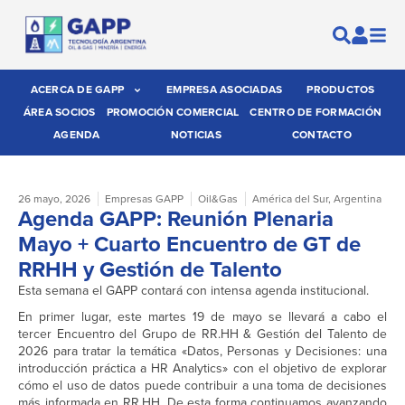
ACERCA DE GAPP
EMPRESA ASOCIADAS
PRODUCTOS
ÁREA SOCIOS
PROMOCIÓN COMERCIAL
CENTRO DE FORMACIÓN
AGENDA
NOTICIAS
CONTACTO
26 mayo, 2026
Empresas GAPP
Oil&Gas
América del Sur
,
Argentina
Agenda GAPP: Reunión Plenaria
Mayo + Cuarto Encuentro de GT de
RRHH y Gestión de Talento
Esta semana el GAPP contará con intensa agenda institucional.
En primer lugar, este martes 19 de mayo se llevará a cabo el
tercer Encuentro del Grupo de RR.HH & Gestión del Talento de
2026 para tratar la temática «Datos, Personas y Decisiones: una
introducción práctica a HR Analytics» con el objetivo de explorar
cómo el uso de datos puede contribuir a una toma de decisiones
más informada en RR.HH. De esta forma continuamos avanzando