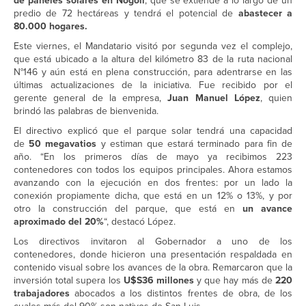
de paneles solares en Nogolí
, que se extiende a lo largo de un
predio de 72 hectáreas y tendrá el potencial de
abastecer a
80.000 hogares.
Este viernes, el Mandatario visitó por segunda vez el complejo,
que está ubicado a la altura del kilómetro 83 de la ruta nacional
N°146 y aún está en plena construcción, para adentrarse en las
últimas actualizaciones de la iniciativa. Fue recibido por el
gerente general de la empresa,
Juan Manuel López
, quien
brindó las palabras de bienvenida.
El directivo explicó que el parque solar tendrá una capacidad
de
50 megavatios
y estiman que estará terminado para fin de
año. “En los primeros días de mayo ya recibimos 223
contenedores con todos los equipos principales. Ahora estamos
avanzando con la ejecución en dos frentes: por un lado la
conexión propiamente dicha, que está en un 12% o 13%, y por
otro la construcción del parque, que está en
un avance
aproximado del 20%
“, destacó López.
Los directivos invitaron al Gobernador a uno de los
contenedores, donde hicieron una presentación respaldada en
contenido visual sobre los avances de la obra. Remarcaron que la
inversión total supera los
U$S36 millones
y que hay más de
220
trabajadores
abocados a los distintos frentes de obra, de los