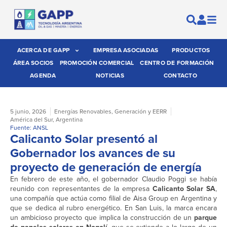
ACERCA DE GAPP
EMPRESA ASOCIADAS
PRODUCTOS
ÁREA SOCIOS
PROMOCIÓN COMERCIAL
CENTRO DE FORMACIÓN
AGENDA
NOTICIAS
CONTACTO
5 junio, 2026
Energías Renovables
,
Generación y EERR
América del Sur
,
Argentina
Fuente: ANSL
Calicanto Solar presentó al
Gobernador los avances de su
proyecto de generación de energía
En febrero de este año, el gobernador Claudio Poggi se había
reunido con representantes de la empresa
Calicanto Solar SA
,
una compañía que actúa como filial de Aisa Group en Argentina y
que se dedica al rubro energético. En San Luis, la marca encara
un ambicioso proyecto que implica la construcción de un
parque