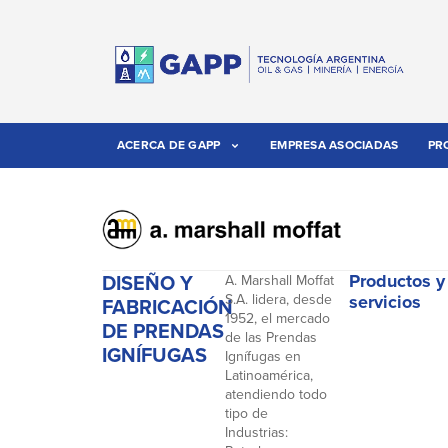
ACERCA DE GAPP
EMPRESA ASOCIADAS
PR
DISEÑO Y
Productos y
A. Marshall Moffat
S.A. lidera, desde
servicios
FABRICACIÓN
1952, el mercado
DE PRENDAS
de las Prendas
IGNÍFUGAS
Ignífugas en
Latinoamérica,
atendiendo todo
tipo de
Industrias: