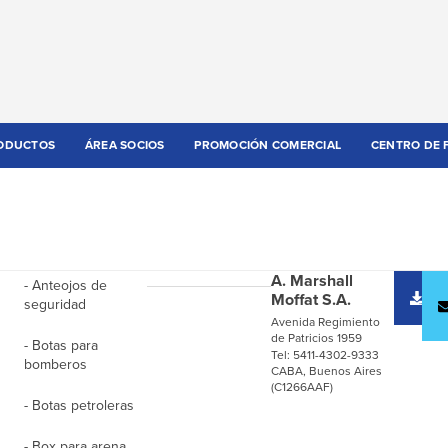
ODUCTOS
ÁREA SOCIOS
PROMOCIÓN COMERCIAL
CENTRO DE 
A. Marshall
- Anteojos de
D
Moffat S.A.
seguridad
c
Avenida Regimiento
de Patricios 1959
- Botas para
Tel: 5411-4302-9333
bomberos
CABA, Buenos Aires
(C1266AAF)
- Botas petroleras
- Box para arena