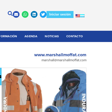
Iniciar sesión
FORMACIÓN
AGENDA
NOTICIAS
CONTACTO
www.marshallmoffat.com
marshall@marshallmoffat.com
escargar
Contactar
atálogo
a la
empresa