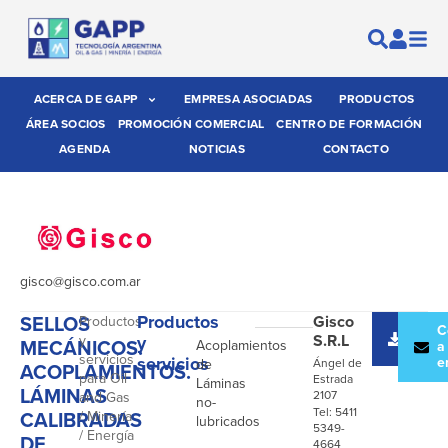
ACERCA DE GAPP
EMPRESA ASOCIADAS
PRODUCTOS
ÁREA SOCIOS
PROMOCIÓN COMERCIAL
CENTRO DE FORMACIÓN
AGENDA
NOTICIAS
CONTACTO
gisco@gisco.com.ar
SELLOS
Productos
Gisco
Productos
-
Desc
C
S.R.L
y
y
MECÁNICOS.
Acoplamientos
catál
a
servicios
servicios
e
de
Ángel de
ACOPLAMIENTOS.
para Oil
Estrada
Láminas
LÁMINAS
2107
and Gas
no-
Tel: 5411
CALIBRADAS
/ Minería
lubricados
5349-
/ Energía
DE
4664