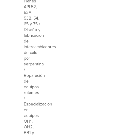
Planes
API 52,
53A,
53B, 54,
65 y 75 /
Diseño y
fabricación
de
intercambiadores
de calor
por
serpentina
/
Reparación
de
equipos
rotantes
/
Especialización
en
equipos
OH1,
OH2,
BB1 y