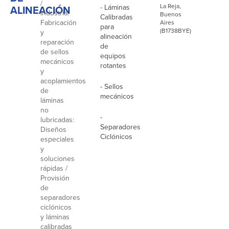
/
La Reja,
- Láminas
ALINEACIÓN
Industria.
Buenos
Calibradas
Fabricación
Aires
para
(B1738BYE)
y
alineación
reparación
de
de sellos
equipos
mecánicos
rotantes
y
acoplamientos
- Sellos
de
mecánicos
láminas
no
-
lubricadas:
Separadores
Diseños
Ciclónicos
especiales
y
soluciones
rápidas /
Provisión
de
separadores
ciclónicos
y láminas
calibradas