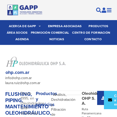
ACERCA DE GAPP
EMPRESA ASOCIADAS
PRODUCTOS
ÁREA SOCIOS
PROMOCIÓN COMERCIAL
CENTRO DE FORMACIÓN
AGENDA
NOTICIAS
CONTACTO
ohp.com.ar
info@ohp.com.ar
laura.ruiz@ohp.com.ar
FLUSHING,
Productos
Oleohidráulica
Desde
- Análisis,
Desc
C
OHP S.
1995, en
y
PIPING,
Deshidratación
catál
a
A.
Oleohidráulica
servicios
e
y
MANTENIMIENTO
OHP
Filtración
Ruta
OLEOHIDRÁULICO,
ofrecemos
Panamericana
de