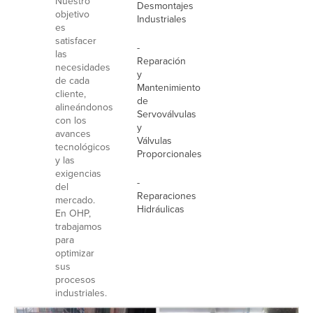
Nuestro
Desmontajes
objetivo
Industriales
es
satisfacer
-
las
Reparación
necesidades
y
de cada
Mantenimiento
cliente,
de
alineándonos
Servoválvulas
con los
y
avances
Válvulas
tecnológicos
Proporcionales
y las
exigencias
-
del
Reparaciones
mercado.
Hidráulicas
En OHP,
trabajamos
para
optimizar
sus
procesos
industriales.