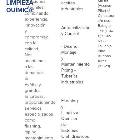
LIMPIEZA
Km 55
soluciones
aceites
(Acceso
integrales
QUÍMICA
industriales
Pilar) s/
combinando
Colectora
experiencia,
s/n esq.
-
innovación
Bataglia
Automatización
y
Tel: (+54-
y Control
11) 5512-
compromiso
5166
con la
- Diseño,
La Lonja,
calidad.
Pilar.
Montaje
Nos
Buenos
y
adaptamos
Aires
Mantenimiento
(B1629)
a las
Piping -
demandas
Tuberías
de
Industriales
PyMEs y
grandes
-
empresas,
Flushing
proporcionando
y
servicios
Limpieza
especializados
Química
como
de
flushing,
Sistemas
piping,
Olehidráulicos
mantenimiento