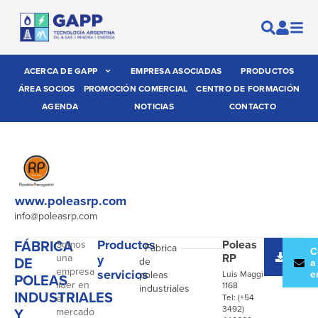
ACERCA DE GAPP
EMPRESA ASOCIADAS
PRODUCTOS
ÁREA SOCIOS
PROMOCIÓN COMERCIAL
CENTRO DE FORMACIÓN
AGENDA
NOTICIAS
CONTACTO
www.poleasrp.com
info@poleasrp.com
FÁBRICA
Productos
Poleas
Somos
- Fábrica
Desc
C
RP
una
y
DE
de
catál
a
empresa
servicios
e
poleas
Luis Maggi
POLEAS
líder en
1168
industriales
INDUSTRIALES
el
Tel: (+54
3492)
Y
mercado