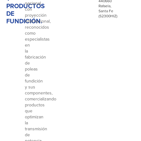
440660
nacional
PRODUCTOS
Rafaela,
con
Santa Fe
DE
proyección
(S2300HIZ)
FUNDICIÓN.
internacional,
reconocidos
como
especialistas
en
la
fabricación
de
poleas
de
fundición
y sus
componentes,
comercializando
productos
que
optimizan
la
transmisión
de
potencia