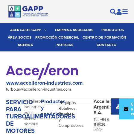
ACERCA DE GAPP
EMPRESA ASOCIADAS
PRODUCTOS
ÁREA SOCIOS
PROMOCIÓN COMERCIAL
CENTRO DE FORMACIÓN
AGENDA
NOTICIAS
CONTACTO
www.accelleron-industries.com
turbo.ar@accelleron-industries.com
SERVICIO
Productos
Accelleron
Accelleron
- Equipos
Desc
C
Argentina
Industries
y
PARA
Rotativos,
catál
a
S.A.
es el
servicios
e
Bombas
TURBOALIMENTADORES
nuevo
y
Tel: +54 9
DE
nombre
11 6026-
Compresores
MOTORES
de la
5276