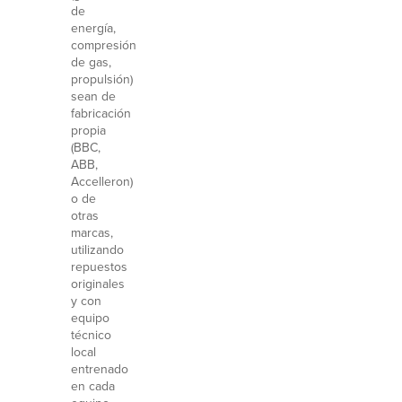
de
energía,
compresión
de gas,
propulsión)
sean de
fabricación
propia
(BBC,
ABB,
Accelleron)
o de
otras
marcas,
utilizando
repuestos
originales
y con
equipo
técnico
local
entrenado
en cada