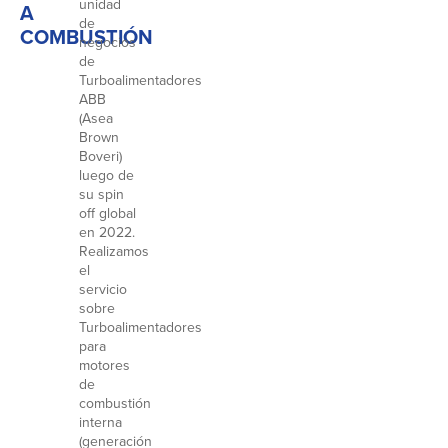
unidad
A
de
COMBUSTIÓN
negocios
de
Turboalimentadores
ABB
(Asea
Brown
Boveri)
luego de
su spin
off global
en 2022.
Realizamos
el
servicio
sobre
Turboalimentadores
para
motores
de
combustión
interna
(generación