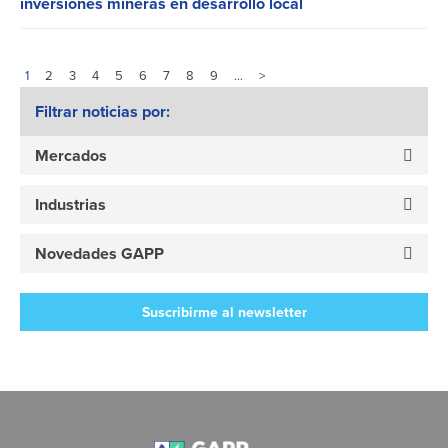
inversiones mineras en desarrollo local
1
2
3
4
5
6
7
8
9
…
>
Filtrar noticias por:
Mercados
Industrias
Novedades GAPP
Suscribirme al newsletter